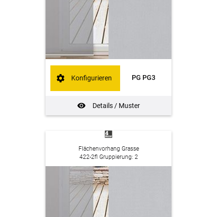
PG PG3
Konfigurieren
Details / Muster
Flächenvorhang Grasse
422-2fl Gruppierung: 2