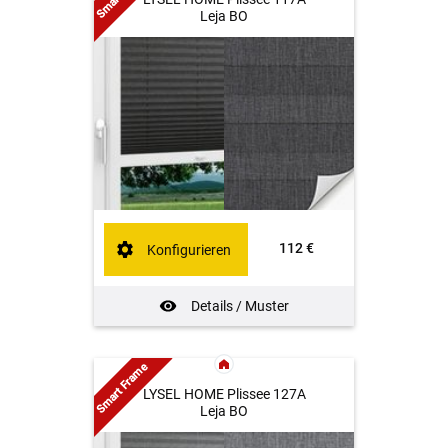
Leja BO
112 €
Konfigurieren
Details / Muster
Smart Frame
LYSEL HOME Plissee 127A
Leja BO