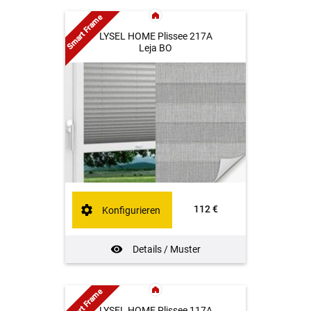
Smart Frame
LYSEL HOME Plissee 217A
Leja BO
112 €
Konfigurieren
Details / Muster
Smart Frame
LYSEL HOME Plissee 117A