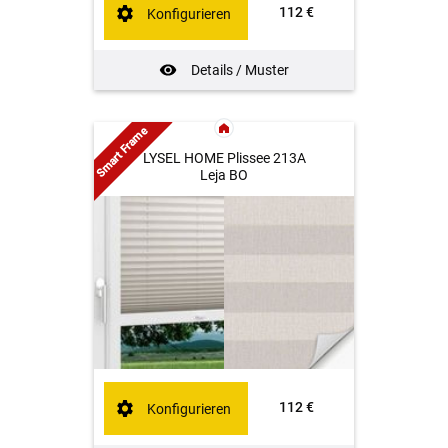
112 €
Konfigurieren
Details / Muster
Smart Frame
LYSEL HOME Plissee 213A
Leja BO
112 €
Konfigurieren