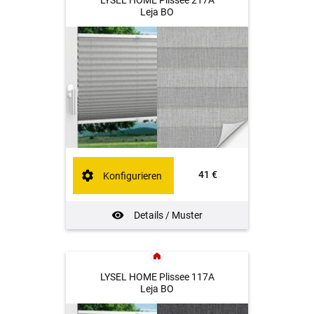
LYSEL HOME Plissee 217A
Leja BO
41 €
Konfigurieren
Details / Muster
LYSEL HOME Plissee 117A
Leja BO