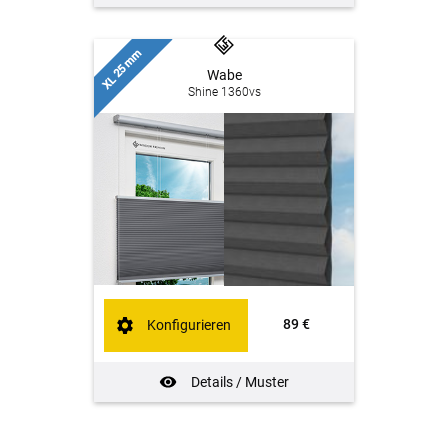
XL 25 mm
Wabe
Shine 1360vs
89 €
Konfigurieren
Details / Muster