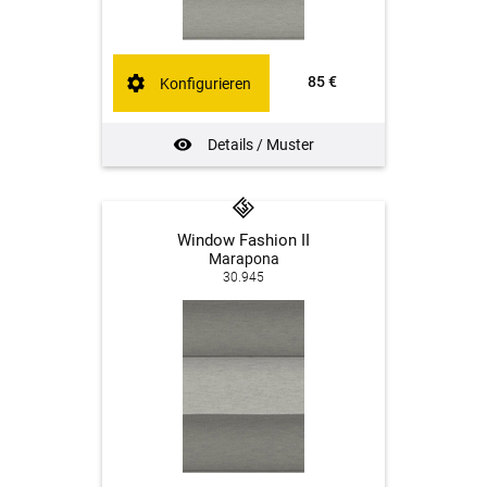
85 €
Konfigurieren
Details / Muster
Window Fashion II
Marapona
30.945