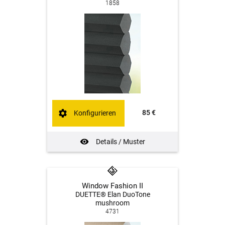
1858
85 €
Konfigurieren
Details / Muster
Window Fashion II
DUETTE® Elan DuoTone
mushroom
4731