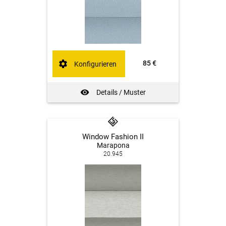
85 €
Konfigurieren
Details / Muster
Window Fashion II
Marapona
20.945