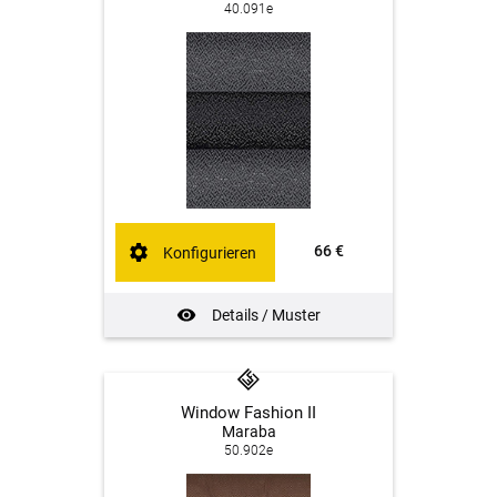
40.091e
66 €
Konfigurieren
Details / Muster
Window Fashion II
Maraba
50.902e