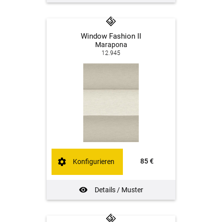
Window Fashion II
Marapona
12.945
85 €
Konfigurieren
Details / Muster