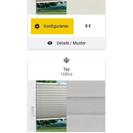
8 €
Konfigurieren
Details / Muster
Tay
1030vs