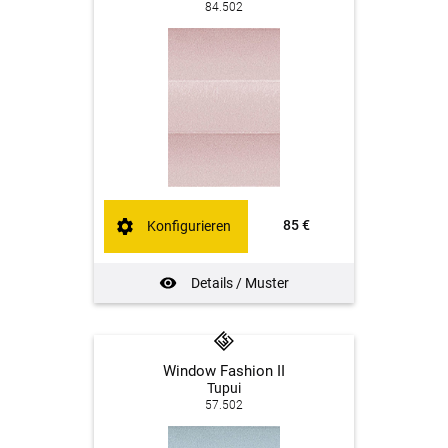
84.502
85 €
Konfigurieren
Details / Muster
Window Fashion II
Tupui
57.502