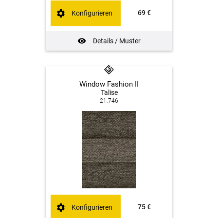
69 €
Konfigurieren
Details / Muster
Window Fashion II
Talise
21.746
75 €
Konfigurieren