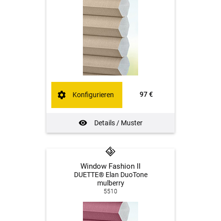
97 €
Konfigurieren
Details / Muster
Window Fashion II
DUETTE® Elan DuoTone
mulberry
5510