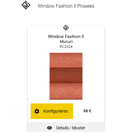
Window Fashion II Plissees
Window Fashion II
Mucuri
90.242e
66 €
Konfigurieren
Details / Muster