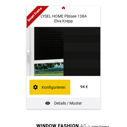
Smart Frame
LYSEL HOME Plissee 138A
Elva Krepp
94 €
Konfigurieren
Details / Muster
WINDOW FASHION
AG
Qualitäts Plissees