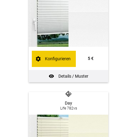
5 €
Konfigurieren
Details / Muster
Day
Life 782vs