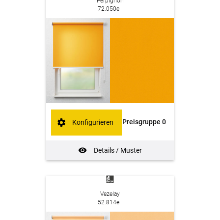
Perpignon
72.050e
Preisgruppe 0
Konfigurieren
Details / Muster
Vezelay
52.814e