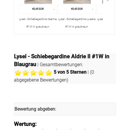
45,45 EUR
45,45 EUR
45,45 EUR
Lysel - Schiebegardine Itsamia
Lysel - Schiebegardine Lusaka
Lysel - Schiebegardine Lu
#1W in graubraun
#1W in graubraun
#1W in blaugrau
Lysel - Schiebegardine Aldrie II #1W in
Blaugrau
| Gesamtbewertungen:
5
von 5 Sternen
| (
0
abgegebene Bewertungen)
Bewertung abgeben:
Wertung: