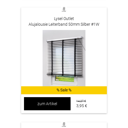
Lysel Outlet
Alujalousie Leiterband 50mm Silber #1W
% Sale %
14,27 €
zum Artikel
3,95 €