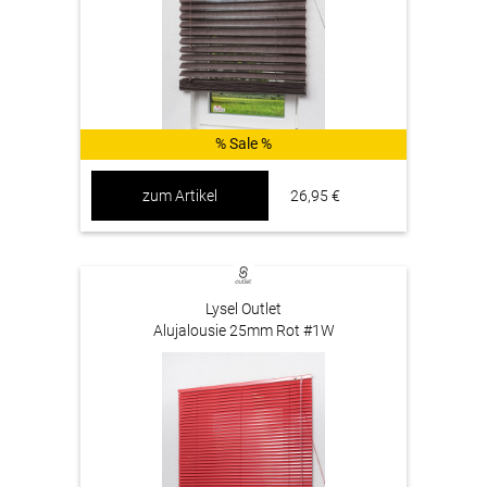
% Sale %
zum Artikel
26,95 €
Lysel Outlet
Alujalousie 25mm Rot #1W