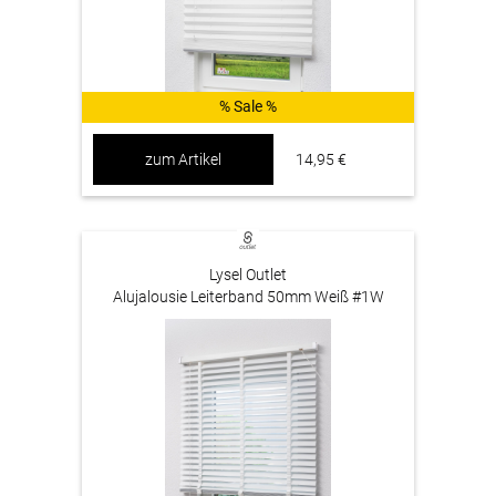
% Sale %
zum Artikel
14,95 €
Lysel Outlet
Alujalousie Leiterband 50mm Weiß #1W