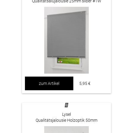
Qualitätsalujalousie 25mm silber #1W
zum Artikel
5,95 €
Lysel
Qualitätsjalousie Holzoptik 50mm
Schiefergrau #1W