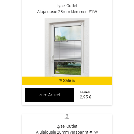
Lysel Outlet
Alujalousie 25mm klemmen #1W
% Sale %
11,34 €
zum Artikel
2,95 €
Lysel Outlet
Alujalousie 20mm verspannt #1W