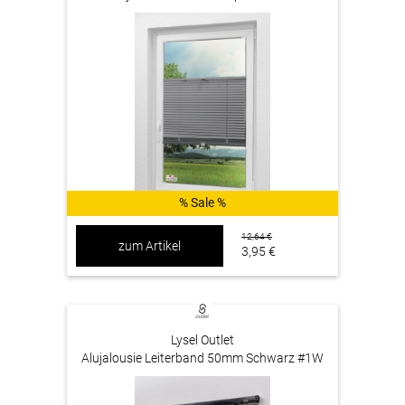
% Sale %
12,64 €
zum Artikel
3,95 €
Lysel Outlet
Alujalousie Leiterband 50mm Schwarz #1W