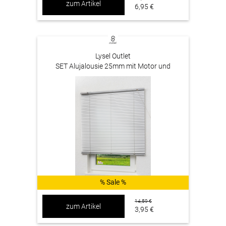
zum Artikel
6,95 €
Lysel Outlet
SET Alujalousie 25mm mit Motor und
Fernbedienung Silber #1W
% Sale %
14,59 €
zum Artikel
3,95 €