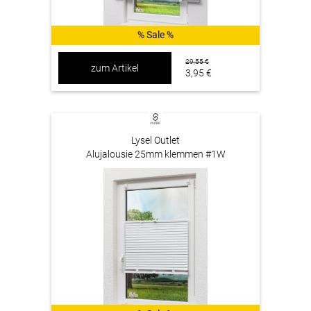
% Sale %
29,55 €
zum Artikel
3,95 €
Lysel Outlet
Alujalousie 25mm klemmen #1W