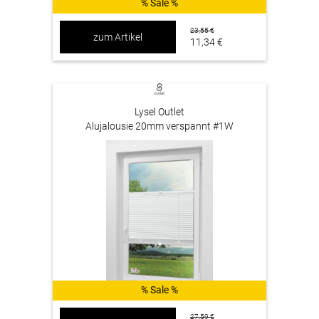
% Sale %
23,55 €
zum Artikel
11,34 €
Lysel Outlet
Alujalousie 20mm verspannt #1W
% Sale %
27,59 €