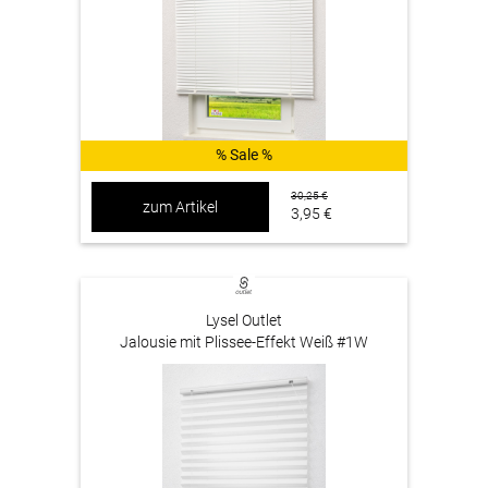
% Sale %
30,25 €
zum Artikel
3,95 €
Lysel Outlet
Jalousie mit Plissee-Effekt Weiß #1W