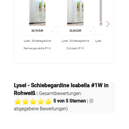
30,76 EUR
32,36 EUR
39,95 EUR
Lysel - Schiebegardine
Lysel - Schiebegardine
Lysel - Schiebegardine Hed
Rankengewächs #1W
Zickzack #1W
#1W in Steingrau
Lysel - Schiebegardine Isabella #1W in
Rohweiß
| Gesamtbewertungen:
5
von 5 Sternen
| (
0
abgegebene Bewertungen)