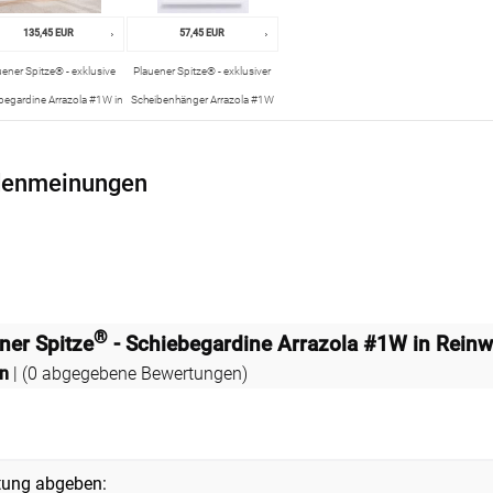
135,45 EUR
57,45 EUR
uener Spitze® - exklusive
Plauener Spitze® - exklusiver
begardine Arrazola #1W in
Scheibenhänger Arrazola #1W
Reinweiß
in Reinweiß
enmeinungen
®
ner Spitze
- Schiebegardine Arrazola #1W in Reinw
en
| (
0
abgegebene Bewertungen)
tung abgeben: