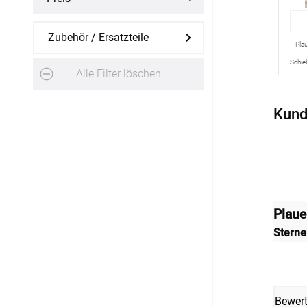
Fliegengitter Fenster
Zubehör / Ersatzteile
Pla
Fliegengitter Tür
Schie
Alle Filter löschen
Kissen
Kund
Kissen bestellen
Fensterbilder
Stoffe
Plaue
Stern
Bewer