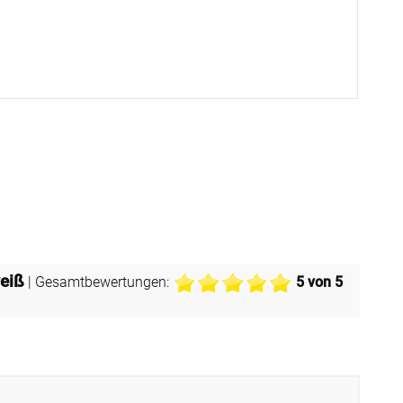
eiß
| Gesamtbewertungen:
5
von 5