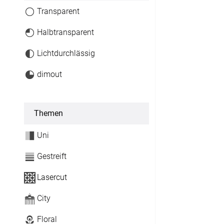
Transparent
Flächenvorhang
Halbtransparent
Maßanfertigung
Lichtdurchlässig
Fertiggrößen
dimout
Gardinen
Lamellenvorhang
Themen
Maßanfertigung
Uni
Gestreift
Markisenstoff
Lasercut
Maßanfertigung
City
Tischdecke
Floral