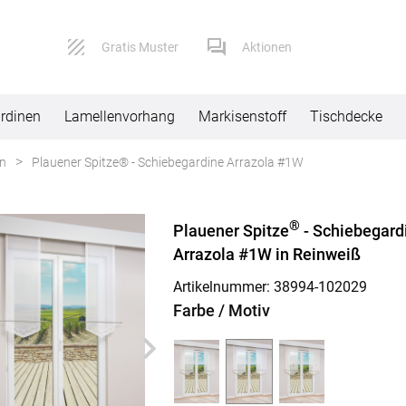
Gratis Muster
Aktionen
rdinen
Lamellenvorhang
Markisenstoff
Tischdecke
en
Plauener Spitze® - Schiebegardine Arrazola #1W
Service
Versand
®
Plauener Spitze
- Schiebegard
Kontaktformular
Lieferbeding
Arrazola #1W in Reinweiß
Impressum
Widerruf
Artikelnummer: 38994-
102029
Farbe / Motiv
AGB
Reklamation
Datenschutz
FAQ