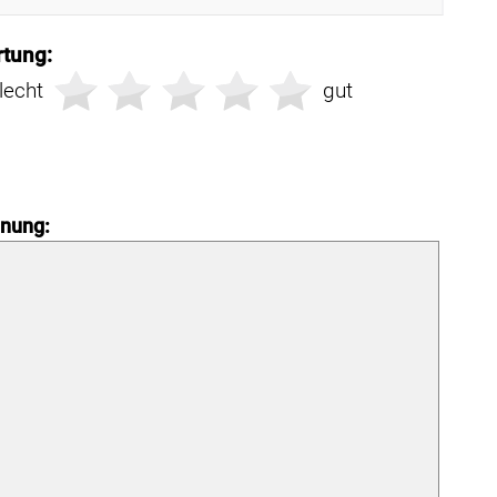
tung:
lecht
gut
nung: