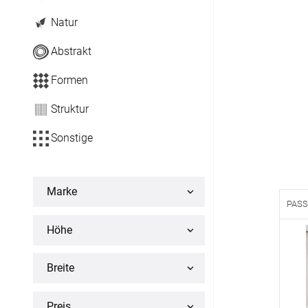
Maßanfertigung
Natur
Sonnensegel
Abstrakt
Maßanfertigung
Formen
Fertiggrößen
Struktur
Sonstige
Balkon Sichtschutz
Maßanfertigung
Marke
PASS
Gardinenstange
Höhe
Maßanfertigung
Breite
Fliegengitter
Fliegengitter nach Maß
Preis