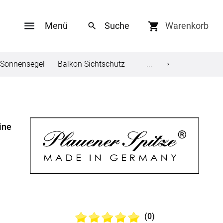
Menü
Warenkorb
Sonnensegel
Balkon Sichtschutz
Gardinenstange
...
Flie
Social Media
ine
ungen
Facebook
Twitter
en
Youtube
®
Plauener Spitze
Schiebegardine
Pinterest
(0)