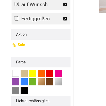
auf Wunsch
Fertiggrößen
Fertiggrößen
Dachfenster Rollo
Raffrollo
Aktion
Maßanfertigung
Sale
Fertiggrößen
Farbe
Zubehör
Jalousien
Maßanfertigung
Fertiggrößen
Licht­durchlässigkeit