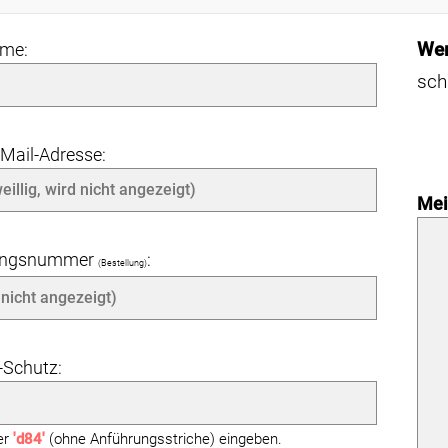
Wer
ame:
sch
-Mail-Adresse:
Mei
angsnummer
:
(Bestellung)
Schutz:
ier
'd84'
(ohne Anführungsstriche) eingeben.