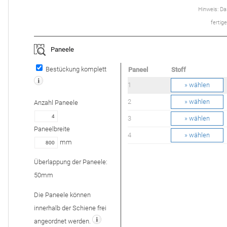
Hinweis: Das
ferti­
Paneele
Bestückung komplett
Paneel
Stoff
1
» wählen
2
» wählen
Anzahl
Paneele
3
» wählen
Paneelbreite
4
» wählen
mm
Überlappung der Paneele:
50
mm
Die Paneele können
innerhalb der Schiene frei
angeordnet werden.