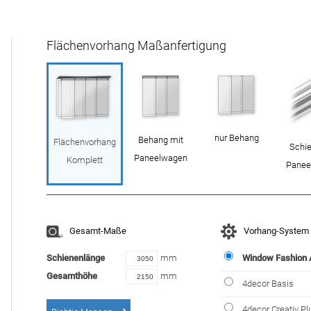
Flächenvorhang Maßanfertigung
nur Behang
Behang mit
Flächenvorhang
Schie
Paneelwagen
Komplett
Panee
Gesamt-Maße
Vorhang-System
Schienenlänge
mm
Window Fashion
Gesamthöhe
mm
4decor Basis
4decor Creativ Pl