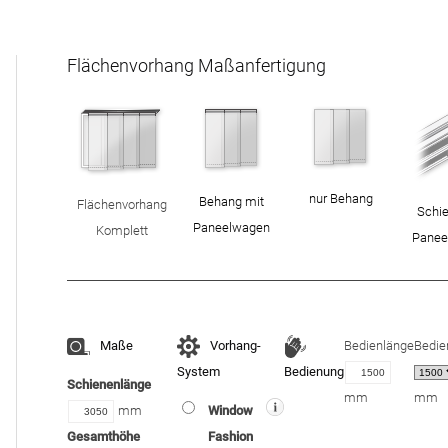
Flächenvorhang Maßanfertigung
nur Behang
Behang mit
Flächenvorhang
Schie
Paneelwagen
Komplett
Panee
Maße
Vorhang-
Bedienlänge
Bedie
System
Bedienung
Schienenlänge
mm
mm
mm
Window
Gesamthöhe
Fashion