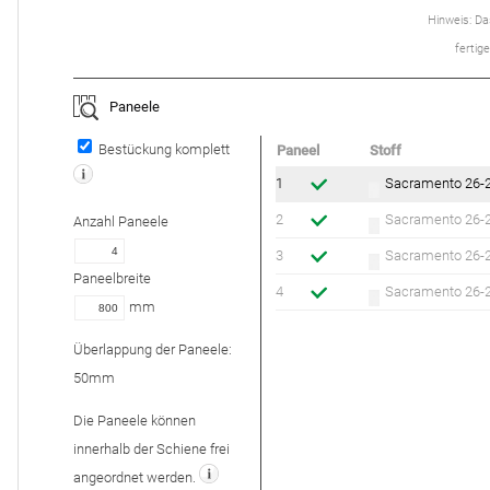
Hinweis: Das
ferti­
Paneele
Bestückung komplett
Paneel
Stoff
1
Sacramento 26-2
2
Sacramento 26-2
Anzahl
Paneele
3
Sacramento 26-2
Paneelbreite
4
Sacramento 26-2
mm
Überlappung der Paneele:
50
mm
Die Paneele können
innerhalb der Schiene frei
angeordnet werden.