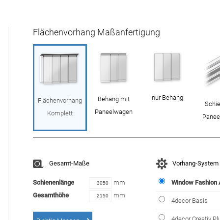
Flächenvorhang Maßanfertigung
nur Behang
Behang mit
Flächenvorhang
Schie
Paneelwagen
Komplett
Panee
Gesamt-Maße
Vorhang-System
Schienenlänge
mm
Window Fashion
Gesamthöhe
mm
4decor Basis
4decor Creativ Pl