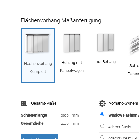
Flächenvorhang Maßanfertigung
nur Behang
Behang mit
Flächenvorhang
Schie
Paneelwagen
Komplett
Panee
Gesamt-Maße
Vorhang-System
Schienenlänge
mm
Window Fashion
Gesamthöhe
mm
4decor Basis
4decor Creativ Pl