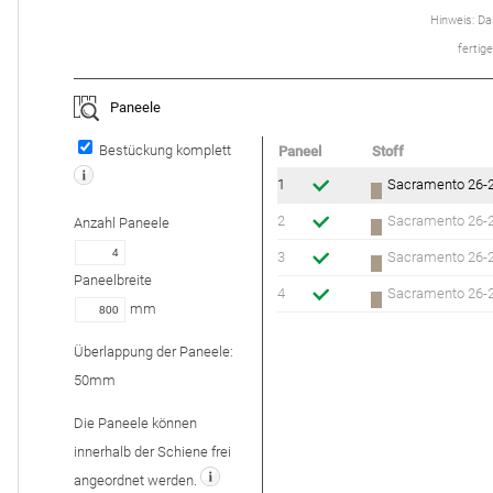
Hinweis: Das
ferti­
Paneele
Bestückung komplett
Paneel
Stoff
1
Sacramento 26-2
2
Sacramento 26-2
Anzahl
Paneele
3
Sacramento 26-2
Paneelbreite
4
Sacramento 26-2
mm
Überlappung der Paneele:
50
mm
Die Paneele können
innerhalb der Schiene frei
angeordnet werden.