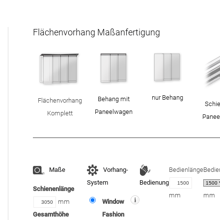
Flächenvorhang Maßanfertigung
nur Behang
Behang mit
Flächenvorhang
Schie
Paneelwagen
Komplett
Panee
Maße
Vorhang-
Bedienlänge
Bedie
System
Bedienung
Schienenlänge
mm
mm
mm
Window
Gesamthöhe
Fashion