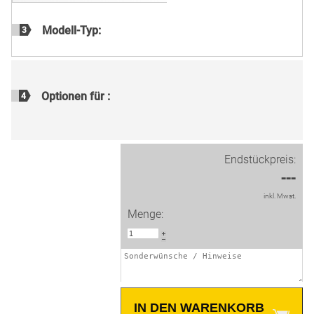
Modell-Typ:
3
Optionen für
:
4
Endstückpreis:
---
inkl. Mwst.
Menge:
IN DEN WARENKORB