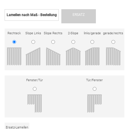
ERSATZ
Lamellen nach Maß - Bestellung
Rechteck
Slope Links
Slope Rechts
2-Slope
links/gerade
gerade/rechts
Fenster/Tür
Tür/Fenster
Ersatz-Lamellen