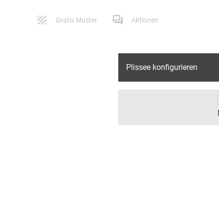
Gratis Muster
Aktionen
Plissee konfigurieren
Service
Versand
Kontaktformular
Lieferbeding
Impressum
Widerruf
AGB
Reklamation
Datenschutz
FAQ