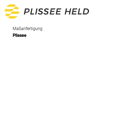
Maßanfertigung
Plissee
Alle Produkte
Plissee
Maßanfertigung
Fertiggrößen
Rollo
Maßanfertigung