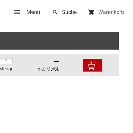
Menü
Warenkorb
Social Media
---
ungen
Facebook
Menge
inkl. MwSt.
Twitter
en
Youtube
Pinterest