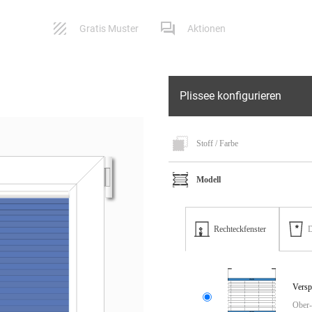
Gratis Muster
Aktionen
Plissee konfigurieren
Service
Versand
Stoff / Farbe
Kontaktformular
Lieferbeding
Modell
Impressum
Widerruf
AGB
Reklamation
Rechteck­fenster
D
Datenschutz
FAQ
Ver­sp
Ober-