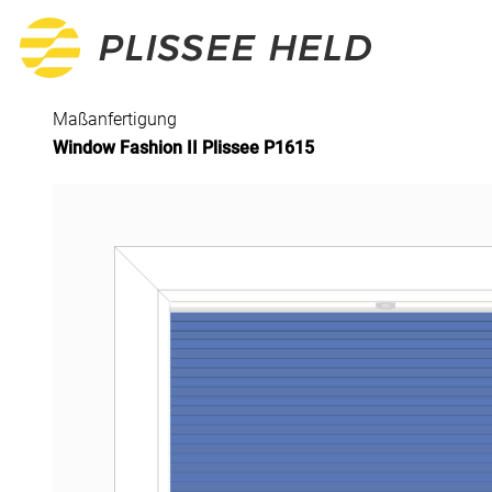
Maßanfertigung
Window Fashion II Plissee P1615
Alle Produkte
Plissee
Maßanfertigung
Fertiggrößen
Rollo
Maßanfertigung