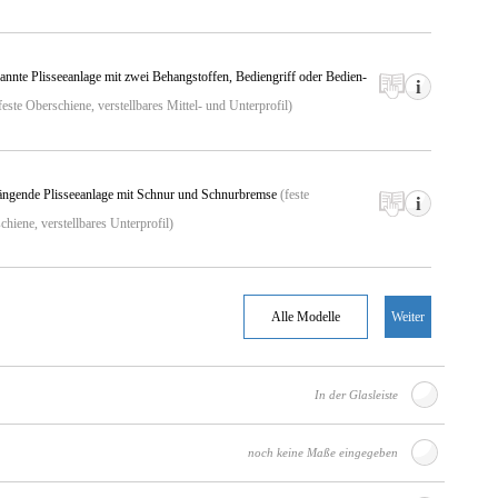
annte Plissee­anlage
mit zwei Behang­stoffen, Bedien­griff oder Bedien­
feste Oberschiene, verstell­bares Mittel- und Unter­profil)
ängende Plissee­anlage
mit Schnur und Schnur­bremse
(feste
hiene, verstell­bares Unter­profil)
Alle Modelle
Weiter
In der Glasleiste
noch keine Maße eingegeben