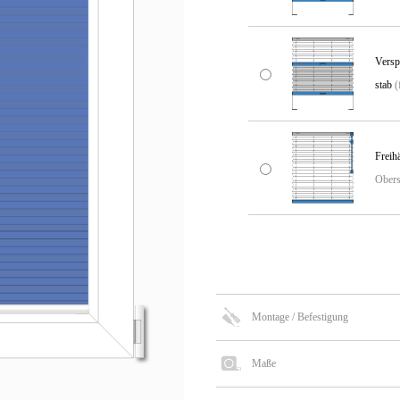
Ver­sp
stab
(
Frei­h
Obersc
Montage / Befestigung
Maße