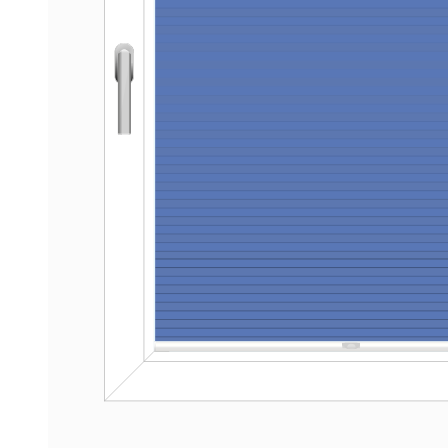
Fertiggrößen
Dachfenster Rollo
Raffrollo
Maßanfertigung
Fertiggrößen
Zubehör
Jalousien
Maßanfertigung
Fertiggrößen