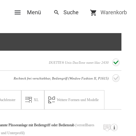
Menü
Warenkorb
Social Media
DUETTE® Unix DuoTone sweet lilac 2430
ungen
Facebook
Rechteck frei verschiebbar, Bediengriff (Window Fashion II, P1615)
Twitter
en
Youtube
ach­fenster
XL
Weitere
Formen und Modelle
Pinterest
annte Plissee­anlage
mit Bedien­griff oder Bedien­stab
(verstell­bares
 und Unter­profil)