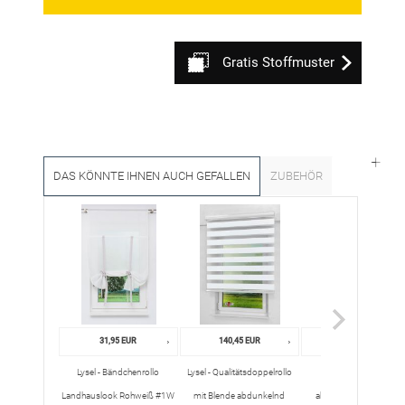
Gratis Stoffmuster
DAS KÖNNTE IHNEN AUCH GEFALLEN
ZUBEHÖR
31,95 EUR
140,45 EUR
64,45 EUR
Lysel - Bändchenrollo
Lysel - Qualitätsdoppelrollo
Lysel - Qualitätsrollo
Landhauslook Rohweiß #1W
mit Blende abdunkelnd
abdunkelnd weiß #1