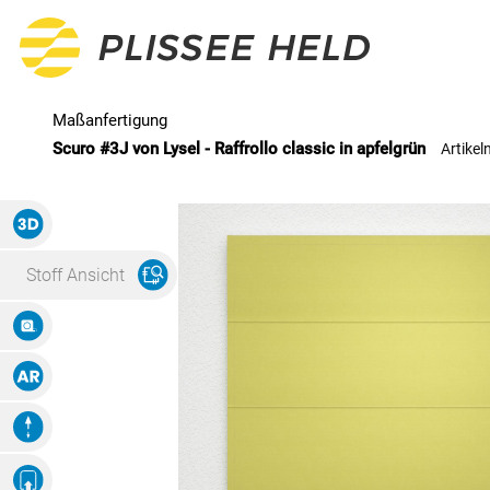
Scuro #3J von Lysel - Raffrollo classic in apfelgrün
Artike
Alle Produkte
3D Ansicht
Plissee
Stoff Ansicht
Maßanfertigung
Maße Eingeben
Fertiggrößen
Augmented Reality
Rollo
Animation
Maßanfertigung
Eigenes Ambiente
Foto Hochladen