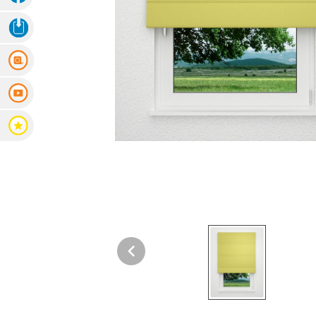
Fertiggrößen
3D Ansicht Herunterladen
Dachfenster Rollo
Messanleitung
Raffrollo
Videoanleitung
Maßanfertigung
Bewertungen
Fertiggrößen
Zubehör
Jalousien
Maßanfertigung
Fertiggrößen