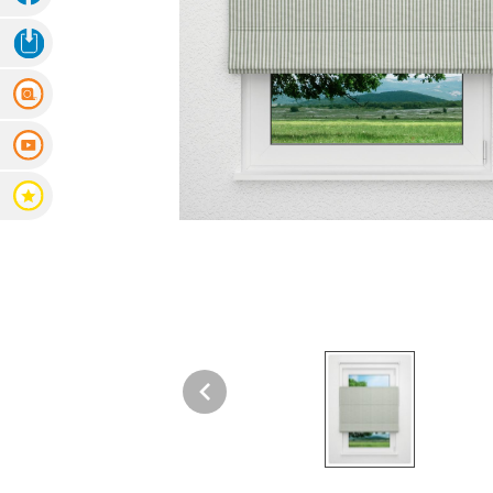
Fertiggrößen
3D Ansicht Herunterladen
Dachfenster Rollo
Messanleitung
Raffrollo
Videoanleitung
Maßanfertigung
Bewertungen
Fertiggrößen
Zubehör
Jalousien
Maßanfertigung
Fertiggrößen