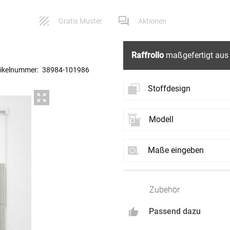
Gratis Muster
Aktionen
Raffrollo
maßgefertigt aus 
tikelnummer:
38984
-
101986
Service
Versand
Stoffdesign
Kontaktformular
Lieferbeding
Modell
Neues
Stoffdesign
Impressum
Widerruf
Maße eingeben
AGB
Reklamation
Es können Farbabweichung
nehmen Sie Kontakt mit un
B
Datenschutz
Links
Rechts
Zubehör
FAQ
Passend dazu