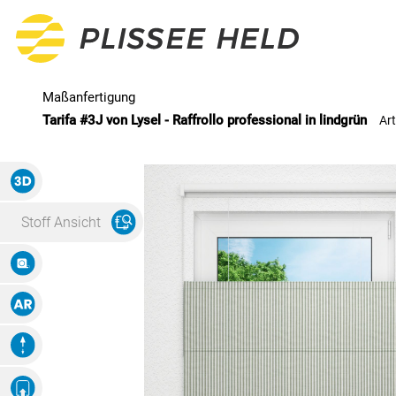
Tarifa #3J von Lysel - Raffrollo professional in lindgrün
Ar
Alle Produkte
3D Ansicht
Plissee
Stoff Ansicht
Maßanfertigung
Maße Eingeben
Fertiggrößen
Augmented Reality
Rollo
Animation
Maßanfertigung
Eigenes Ambiente
Foto Hochladen