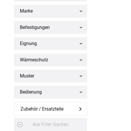
Flächenvorhang
Marke
Maßanfertigung
Befestigungen
Fertiggrößen
Eignung
Gardinen
Wärme­schutz
Lamellenvorhang
Muster
Maßanfertigung
Bedienung
Markisenstoff
Maßanfertigung
Zubehör / Ersatzteile
Tischdecke
Alle Filter löschen