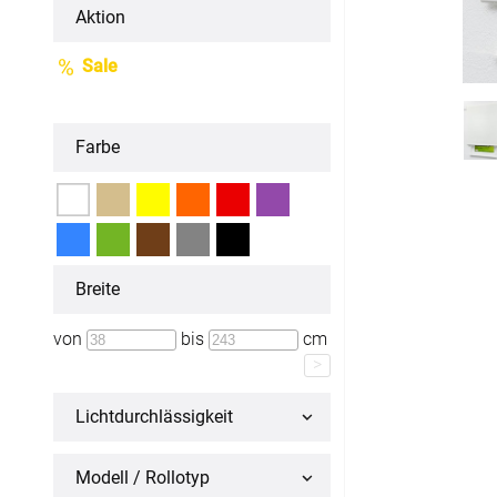
Aktion
Fertiggrößen
Sale
Dachfenster Rollo
Farbe
Raffrollo
Maßanfertigung
Fertiggrößen
Breite
Zubehör
von
bis
cm
>
Jalousien
Licht­durchlässigkeit
Maßanfertigung
Fertiggrößen
Modell / Rollotyp