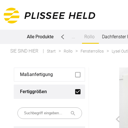
Alle Produkte
Plissee
...
Rollo
Dachfenster 
SIE SIND HIER
Start
Rollo
Fensterrollos
Lysel Ou
Alle Produkte
Plissee
Maßanfertigung
Maßanfertigung
Fertiggrößen
Fertiggrößen
Rollo
Maßanfertigung