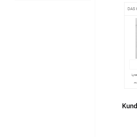
Maßanfertigung
DAS 
Sonnensegel
Maßanfertigung
Fertiggrößen
Balkon Sichtschutz
Maßanfertigung
Lyse
mi
Gardinenstange
Maßanfertigung
Kund
Fliegengitter
Fliegengitter nach Maß