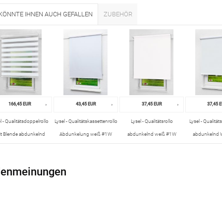
KÖNNTE IHNEN AUCH GEFALLEN
ZUBEHÖR
166,45 EUR
43,45 EUR
37,45 EUR
37,45 
l - Qualitätsdoppelrollo
Lysel - Qualitätskassettenrollo
Lysel - Qualitätsrollo
Lysel - Qualität
t Blende abdunkelnd
Abdunkelung weiß #1W
abdunkelnd weiß #1W
abdunkelnd 
weißgrau #1W
enmeinungen