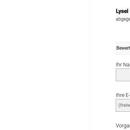
Fliegengitter Fenster
Lysel
abgege
Fliegengitter Tür
Kissen
Bewer
Kissen bestellen
Ihr N
Fensterbilder
Stoffe
Ihre E
Vorg