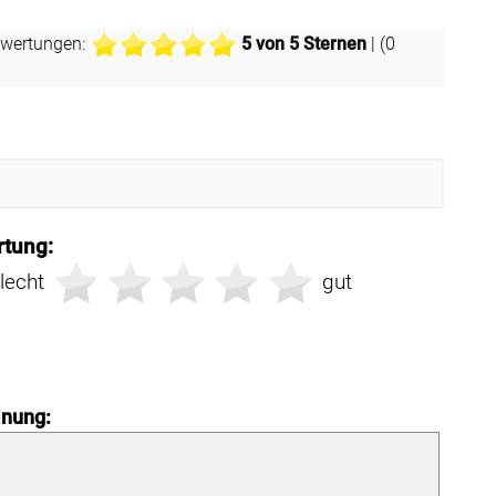
wertungen:
5
von 5 Sternen
| (
0
tung:
lecht
gut
nung: