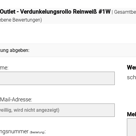
 Outlet - Verdunkelungsrollo Reinweiß #1W
| Gesamtbe
bene Bewertungen)
tung abgeben:
Wer
ame:
sch
-Mail-Adresse:
Mei
angsnummer
:
(Bestellung)