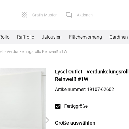
Gratis Muster
Aktionen
Rollo
Raffrollo
Jalousien
Flächenvorhang
Gardinen
tlet - Verdunkelungsrollo Reinweiß #1W
Service
Versand
Lysel Outlet - Verdunkelungsrol
Kontaktformular
Lieferbeding
Reinweiß #1W
Impressum
Widerruf
Artikelnummer: 19107-
62602
AGB
Reklamation
Fertiggröße
Datenschutz
Größe auswählen
FAQ