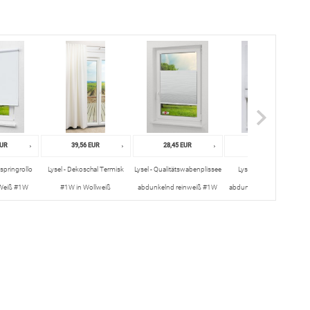
EUR
39,56 EUR
28,45 EUR
24,36 EUR
sspringrollo
Lysel - Dekoschal Termisk
Lysel - Qualitätswabenplissee
Lysel Outlet - Raffrollo
Weiß #1W
#1W in Wollweiß
abdunkelnd reinweiß #1W
abdunkelnd Reinweiß #1