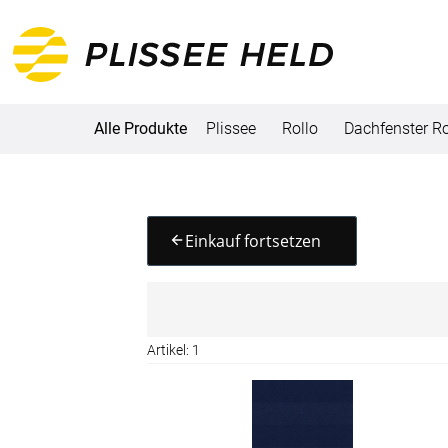
Alle Produkte
Plissee
Rollo
Dachfenster Ro
Alle Produkte
Einkauf fortsetzen
Plissee
Maßanfertigung
Fertiggrößen
Artikel: 1
Rollo
Maßanfertigung