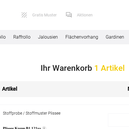
Gratis Muster
Aktionen
llo
Raffrollo
Jalousien
Flächenvorhang
Gardinen
Service
Versand
Ihr Warenkorb
1 Artikel
Kontaktformular
Lieferbeding
Impressum
Widerruf
Artikel
AGB
Reklamation
Datenschutz
Stoffprobe / Stoffmuster Plissee
FAQ
Plissee Krepp B1 121vs