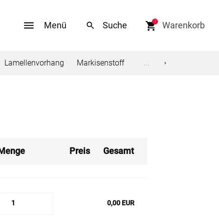
1
Menü
Warenkorb
Lamellenvorhang
Markisenstoff
Tischdecke
...
Sonnens
Social Media
ungen
Facebook
Twitter
Menge
Preis
Gesamt
en
Youtube
Pinterest
1
0,00 EUR