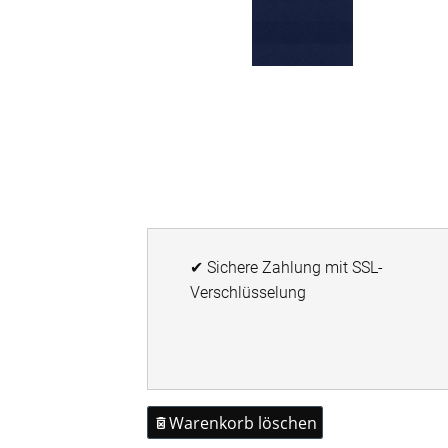
Fertiggrößen
Dachfenster Rollo
Raffrollo
Maßanfertigung
Fertiggrößen
✔ Sichere Zahlung mit SSL-
Zubehör
Verschlüsselung
Jalousien
Maßanfertigung
Warenkorb löschen
Fertiggrößen