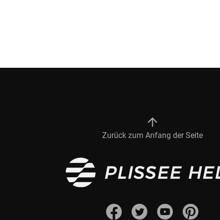
Flächenvorhang
Maßanfertigung
Fertiggrößen
Gardinen
Lamellenvorhang
Maßanfertigung
Zurück zum Anfang der Seite
Markisenstoff
Maßanfertigung
Tischdecke