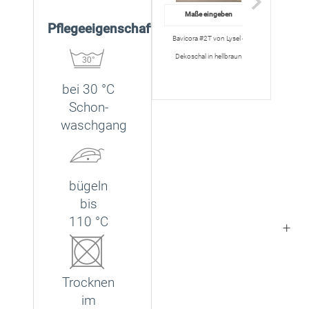
Maße eingeben
Maße eing
Pflegeeigenschaften
Bavicora #2T von Lysel -
Bavicora #2T vo
Dekoschal in hellbraun
Ösenschal in h
bei 30 °C
Schon­
waschgang
bügeln
bis
110 °C
Trocknen
im