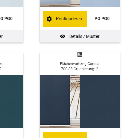
PG PG0
PG PG0
Konfigurieren
er
Details / Muster
es
Flächenvorhang Gordes
2
700-8fl Gruppierung: 2