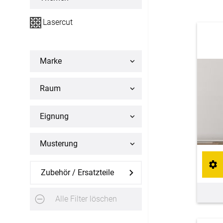
Flächenvorhang
Lasercut
Maßanfertigung
Fertiggrößen
Marke
Raum
Gardinen
Lamellenvorhang
Eignung
Maßanfertigung
Musterung
Markisenstoff
Zubehör / Ersatzteile
Maßanfertigung
Alle Filter löschen
Tischdecke