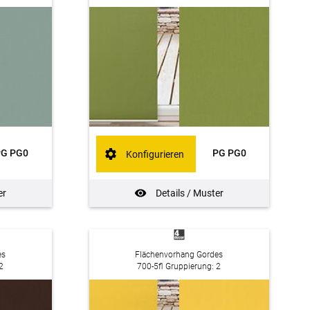
PG PG0
PG PG0
Konfigurieren
er
Details / Muster
es
Flächenvorhang Gordes
2
700-5fl Gruppierung: 2