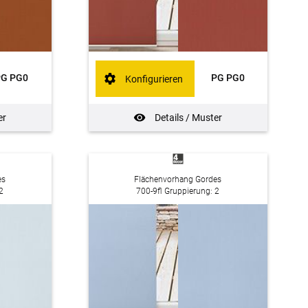
PG PG0
PG PG0
Konfigurieren
er
Details / Muster
es
Flächenvorhang Gordes
2
700-9fl Gruppierung: 2