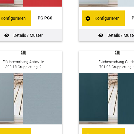
PG PG0
Konfigurieren
Konfigurieren
Details / Muster
Details / Must
Flächenvorhang Abbeville
Flächenvorhang Gord
800-1fl Gruppierung: 2
701-0fl Gruppierung: 