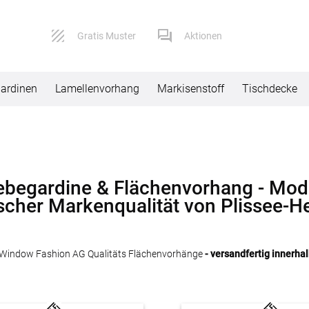
Gratis Muster
Aktionen
ardinen
Lamellenvorhang
Markisenstoff
Tischdecke
Service
Versand
Kontaktformular
Lieferbeding
ebegardine & Flächenvorhang - Mod
scher Markenqualität von Plissee-H
Impressum
Widerruf
AGB
Reklamation
Window Fashion AG Qualitäts Flächenvorhänge
- versandfertig innerha
Datenschutz
FAQ