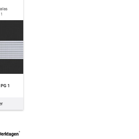
allas
 1
PG 1
er
*
 Werktagen