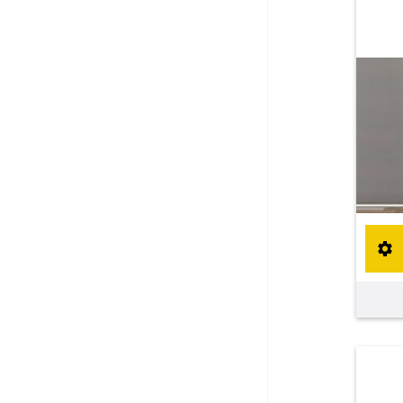
Maßanfertigung
Sonnensegel
Maßanfertigung
Fertiggrößen
Balkon Sichtschutz
Maßanfertigung
Gardinenstange
Maßanfertigung
Fliegengitter
Fliegengitter nach Maß