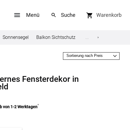
Menü
Warenkorb
Sonnensegel
Balkon Sichtschutz
Gardinenstange
...
Fli
Social Media
ungen
Facebook
ernes Fensterdekor in
eld
Twitter
en
Youtube
*
lb von 1-2 Werktagen
Pinterest