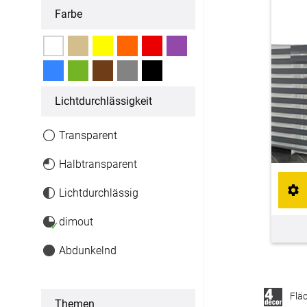
Farbe
Fertiggrößen
Dachfenster Rollo
Raffrollo
Licht­durchlässigkeit
Maßanfertigung
Transparent
Fertiggrößen
Halbtransparent
Zubehör
Lichtdurchlässig
dimout
✓
Jalousien
Abdunkelnd
Maßanfertigung
Fertiggrößen
Flä
Themen