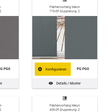
n
Flächenvorhang Melun
2
770-0fl Gruppierung: 2
PG PG0
PG PG0
Konfigurieren
er
Details / Muster
n
Flächenvorhang Melun
2
409-2fl Gruppierung: 2