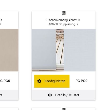
es
Flächenvorhang Abbeville
2
409-6fl Gruppierung: 2
PG PG0
PG PG0
Konfigurieren
er
Details / Muster