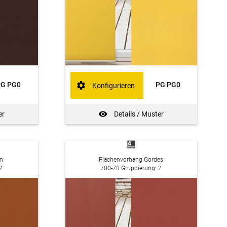
PG PG0
PG PG0
Konfigurieren
er
Details / Muster
n
Flächenvorhang Gordes
2
700-7fl Gruppierung: 2