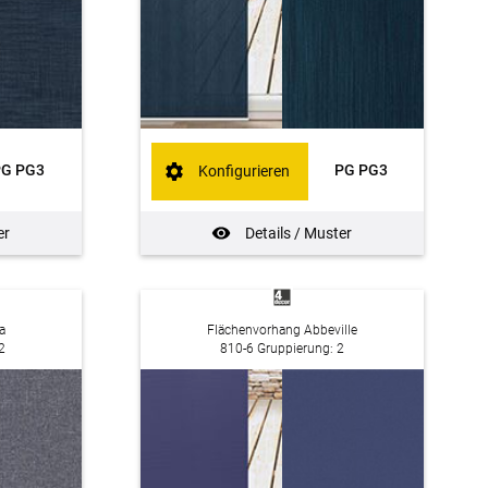
PG PG3
PG PG3
Konfigurieren
er
Details / Muster
a
Flächenvorhang Abbeville
2
810-6 Gruppierung: 2