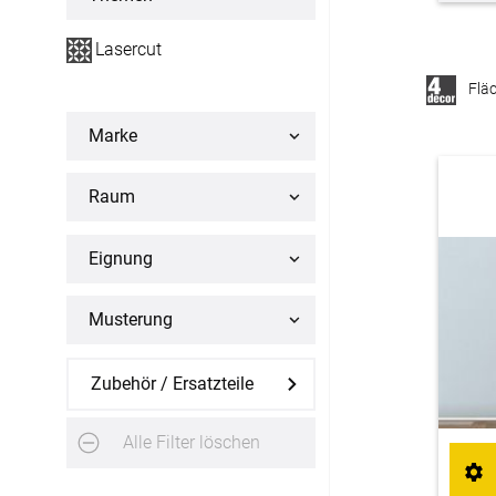
Flächenvorhang
Lasercut
Maßanfertigung
Flä
Fertiggrößen
Marke
Raum
Gardinen
Lamellenvorhang
Eignung
Maßanfertigung
Musterung
Markisenstoff
Zubehör / Ersatzteile
Maßanfertigung
Alle Filter löschen
Tischdecke