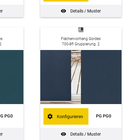
er
Details / Muster
es
Flächenvorhang Gordes
2
700-8fl Gruppierung: 2
PG PG0
PG PG0
Konfigurieren
er
Details / Muster