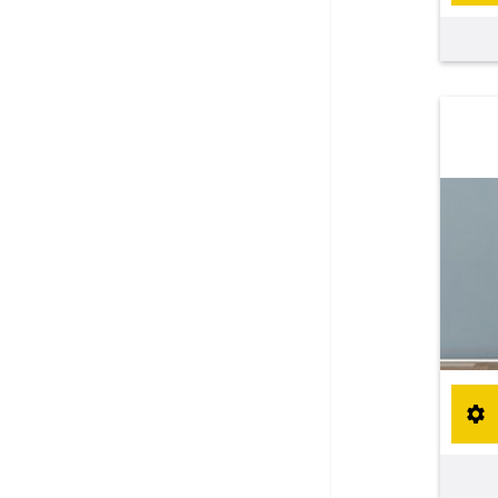
Maßanfertigung
Sonnensegel
Maßanfertigung
Fertiggrößen
Balkon Sichtschutz
Maßanfertigung
Gardinenstange
Maßanfertigung
Fliegengitter
Fliegengitter nach Maß