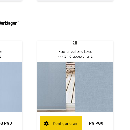
*
 Werktagen
es
Flächenvorhang Uzes
2
777-2fl Gruppierung: 2
PG PG0
PG PG0
Konfigurieren