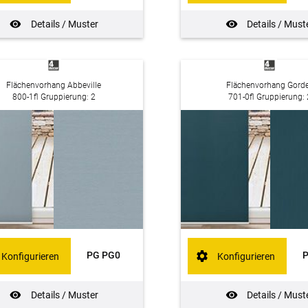
Details / Muster
Details / Must
Flächenvorhang Abbeville
Flächenvorhang Gord
800-1fl Gruppierung: 2
701-0fl Gruppierung: 
PG PG0
Konfigurieren
Konfigurieren
Details / Muster
Details / Must