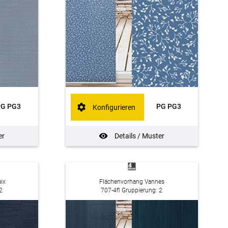
PG PG3
PG PG3
Konfigurieren
er
Details / Muster
ix
Flächenvorhang Vannes
2
707-4fl Gruppierung: 2