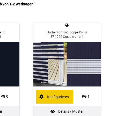
*
lb von 1-2 Werktagen
ento
Flächenvorhang DoppelDallas
1
37-102fl Gruppierung: 1
PG 0
PG 1
Konfigurieren
er
Details / Muster