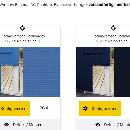
Window Fashion AG Qualitäts Flächenvorhänge
- versandfertig innerha
Flächenvorhang Sacramento
Flächenvorhang Sacram
26-15fl Gruppierung: 1
26-23fl Gruppierung: 
PG 0
Konfigurieren
Konfigurieren
Details / Muster
Details / Must