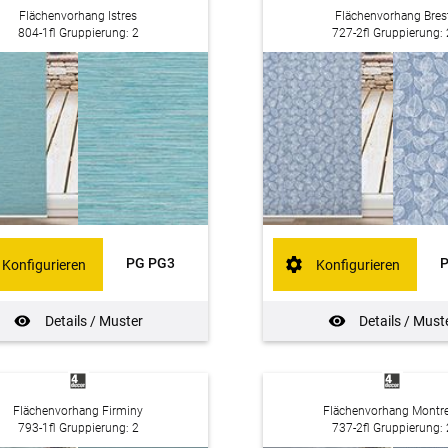
Flächenvorhang Istres
Flächenvorhang Bres
804-1fl Gruppierung: 2
727-2fl Gruppierung: 
PG PG3
Konfigurieren
Konfigurieren
Details / Muster
Details / Must
Flächenvorhang Firminy
Flächenvorhang Montre
793-1fl Gruppierung: 2
737-2fl Gruppierung: 