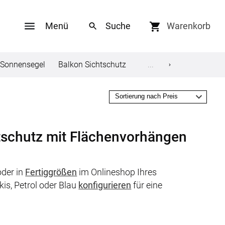
Menü
Warenkorb
Sonnensegel
Balkon Sichtschutz
Gardinenstange
...
Flie
Social Media
ungen
Facebook
htschutz mit Flächenvorhängen
Twitter
der in
Fertiggrößen
im Onlineshop Ihres
en
Youtube
kis, Petrol oder Blau
konfigurieren
für eine
Pinterest