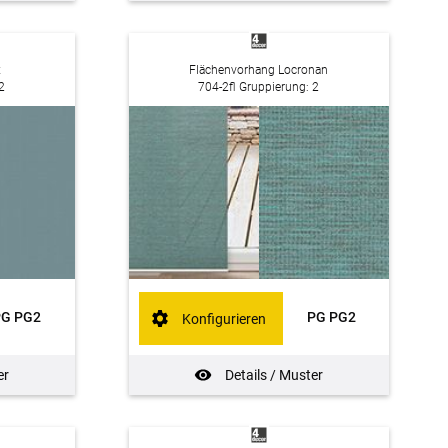
x
Flächenvorhang Locronan
2
704-2fl Gruppierung: 2
PG PG2
PG PG2
Konfigurieren
er
Details / Muster