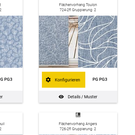
t
Flächenvorhang Toulon
2
724-2fl Gruppierung: 2
PG PG3
PG PG3
Konfigurieren
er
Details / Muster
uil
Flächenvorhang Angers
2
726-2fl Gruppierung: 2