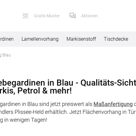
Gratis Muster
Aktionen
rdinen
Lamellenvorhang
Markisenstoff
Tischdecke
g Blau
Service
Versand
Kontaktformular
Lieferbeding
ebegardinen in Blau - Qualitäts-Sic
rkis, Petrol & mehr!
Impressum
Widerruf
ardinen in Blau sind jetzt preiswert als
Maßanfertigung
o
AGB
Reklamation
lers Plissee-Held erhältlich. Jetzt Flächenvorhang in Tür
Datenschutz
ng in wenigen Tagen!
FAQ