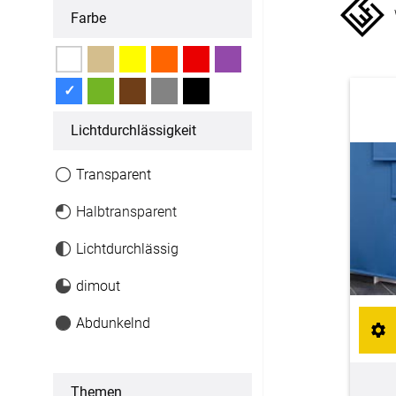
Farbe
Fertiggrößen
Dachfenster Rollo
✓
Raffrollo
Licht­durchlässigkeit
Maßanfertigung
Transparent
Fertiggrößen
Halbtransparent
Zubehör
Lichtdurchlässig
dimout
Jalousien
Abdunkelnd
Maßanfertigung
Fertiggrößen
Themen