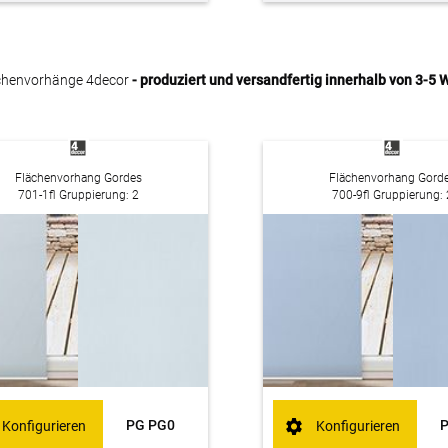
chenvorhänge 4decor
- produziert und versandfertig innerhalb von 3-5
Flächenvorhang Gordes
Flächenvorhang Gord
701-1fl Gruppierung: 2
700-9fl Gruppierung: 
PG PG0
Konfigurieren
Konfigurieren