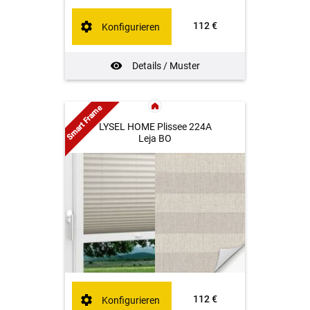
112 €
Konfigurieren
Details / Muster
Smart Frame
LYSEL HOME Plissee 224A
Leja BO
112 €
Konfigurieren