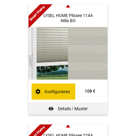
Smart Frame
LYSEL HOME Plissee 114A
Nilla BO
108 €
Konfigurieren
Details / Muster
Smart Frame
LYSEL HOME Plissee 228A