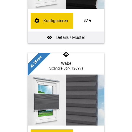
87 €
Konfigurieren
Details / Muster
XL 25 mm
Wabe
Sixangle Dark 1269vs