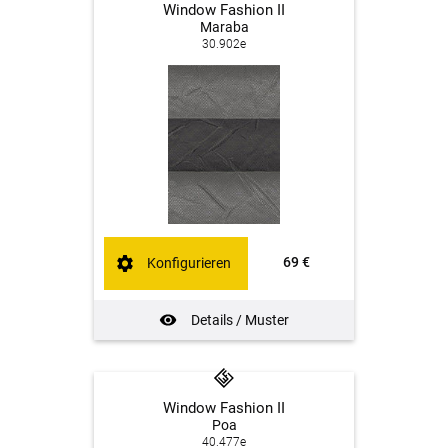
Window Fashion II
Maraba
30.902e
69 €
Konfigurieren
Details / Muster
Window Fashion II
Poa
40.477e