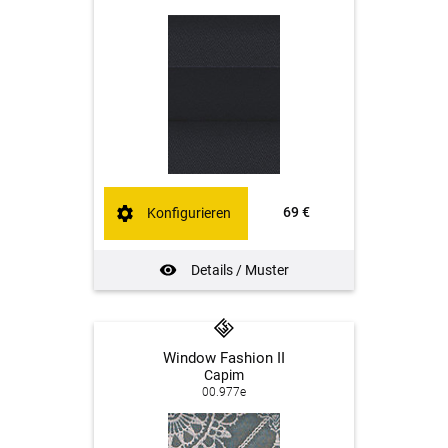
69 €
Konfigurieren
Details / Muster
Window Fashion II
Capim
00.977e