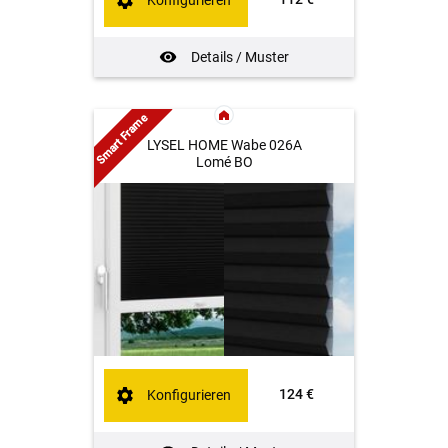
Konfigurieren
Details / Muster
Smart Frame
LYSEL HOME Wabe 026A
Lomé BO
124 €
Konfigurieren