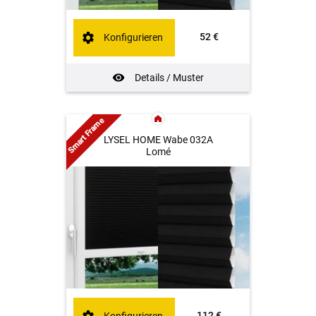
52 €
Konfigurieren
Details / Muster
Smart Frame
LYSEL HOME Wabe 032A
Lomé
112 €