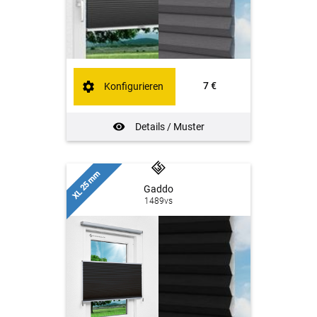
7 €
Konfigurieren
Details / Muster
XL 25 mm
Gaddo
1489vs