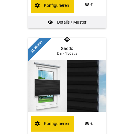
88 €
Konfigurieren
Details / Muster
XL 25 mm
Gaddo
Dark 1509vs
88 €
Konfigurieren