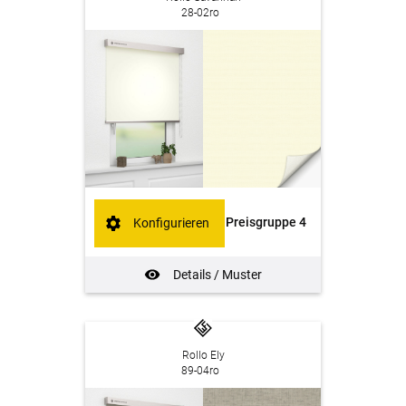
28-02ro
Preisgruppe 4
Konfigurieren
Details / Muster
Rollo Ely
89-04ro