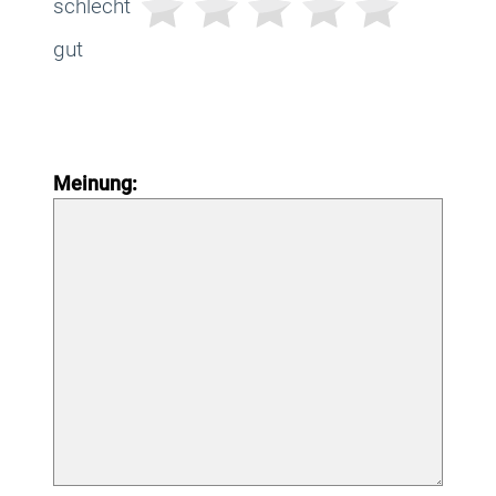
schlecht
gut
Meinung: