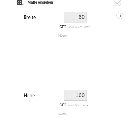
Maße eingeben
Breite
cm
(min. 30cm - max.
160cm)
Höhe
cm
(min. 60cm - max.
300cm)