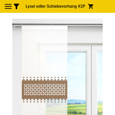
Lysel edler Schiebevorhang #2P