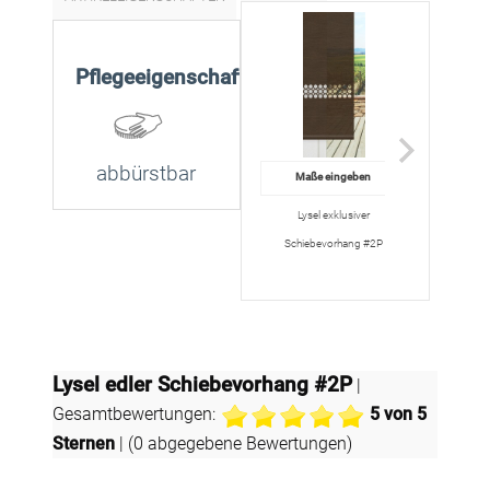
Pflegeeigenschaften
abbürstbar
Maße eingeben
36,45
Lysel exklusiver
Lysel - Schiebe
Schiebevorhang #2P
#1
Lysel edler Schiebevorhang #2P
|
Gesamtbewertungen:
5
von 5
Sternen
| (
0
abgegebene Bewertungen)