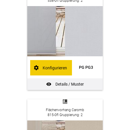
538-0fl Gruppierung: 2
PG PG3
Konfigurieren
Details / Muster
Flächenvorhang Caromb
815-0fl Gruppierung: 2