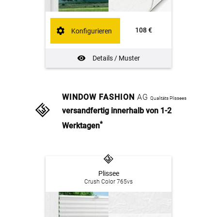
108 €
Konfigurieren
Details / Muster
WINDOW FASHION
AG
Qualitäts Plissees
versandfertig innerhalb von 1-2
*
Werktagen
Plissee
Crush Color 765vs