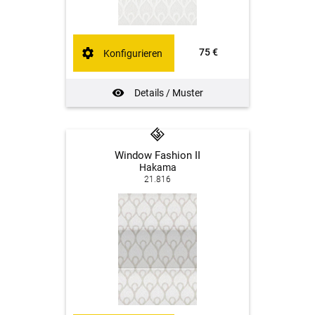
75 €
Konfigurieren
Details / Muster
Window Fashion II
Hakama
21.816