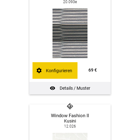
20.093e
69 €
Konfigurieren
Details / Muster
Window Fashion II
Kusini
12.026