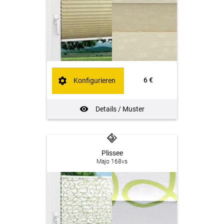
6 €
Konfigurieren
Details / Muster
Plissee
Majo 168vs