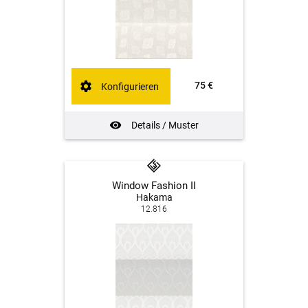
75 €
Konfigurieren
Details / Muster
Window Fashion II
Hakama
12.816