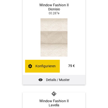
Window Fashion II
Dionisio
00.287e
75 €
Konfigurieren
Details / Muster
Window Fashion II
Lavella