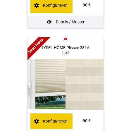
90 €
Konfigurieren
Details / Muster
Smart Frame
LYSEL HOME Plissee 231A
Leif
90 €
Konfigurieren