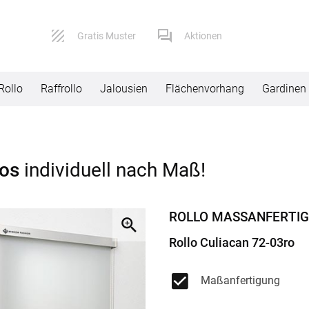
Gratis Muster
Aktionen
Rollo
Raffrollo
Jalousien
Flächenvorhang
Gardinen
Service
Versand
los
individuell nach Maß!
Kontaktformular
Lieferbeding
Impressum
Widerruf
ROLLO MASSANFERTI
AGB
Reklamation
Rollo Culiacan 72-03ro
Datenschutz
Maßanfertigung
FAQ