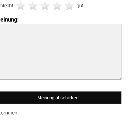
hlecht
gut
einung:
 kommen.