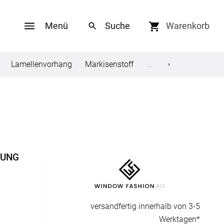
Menü
Warenkorb
Lamellenvorhang
Markisenstoff
Tischdecke
...
Sonne
Social Media
ungen
Facebook
Twitter
GUNG
en
Youtube
Pinterest
versandfertig innerhalb von 3-5
Werktagen*