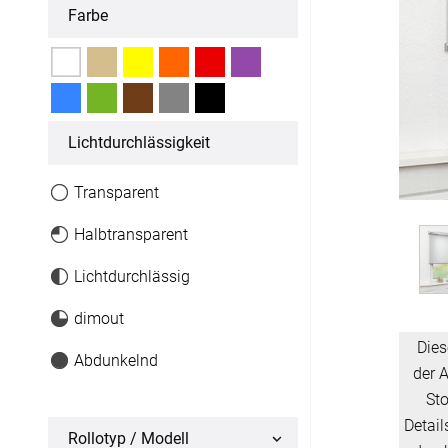
Farbe
Fertiggrößen
Dachfenster Rollo
Licht­durchlässigkeit
Raffrollo
Maßanfertigung
Transparent
Fertiggrößen
Halbtransparent
Lichtdurchlässig
Zubehör
dimout
Jalousien
Dies
Abdunkelnd
der A
Maßanfertigung
St
Detai
Fertiggrößen
Rollotyp / Modell