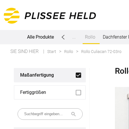
Alle Produkte
Plissee
...
Rollo
Dachfenster 
SIE SIND HIER
Start
Rollo
Rollo Culiacan 72-03ro
Alle Produkte
Rol
Plissee
Maßanfertigung
Maßanfertigung
Fertiggrößen
Fertiggrößen
Rollo
Maßanfertigung