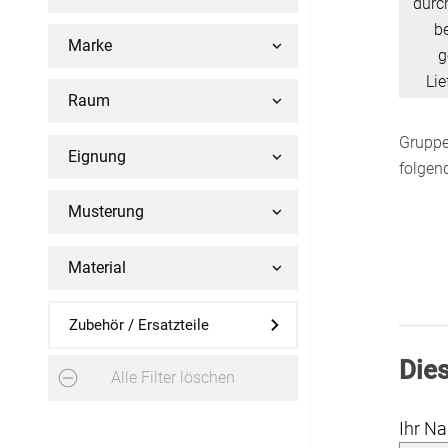
durch
b
Flächenvorhang
Marke
g
Maßanfertigung
Lie
Raum
Fertiggrößen
Grupp
Eignung
folgen
Gardinen
Musterung
Lamellenvorhang
Maßanfertigung
Material
Markisenstoff
Zubehör / Ersatzteile
Maßanfertigung
Dies
Alle Filter löschen
Tischdecke
Ihr N