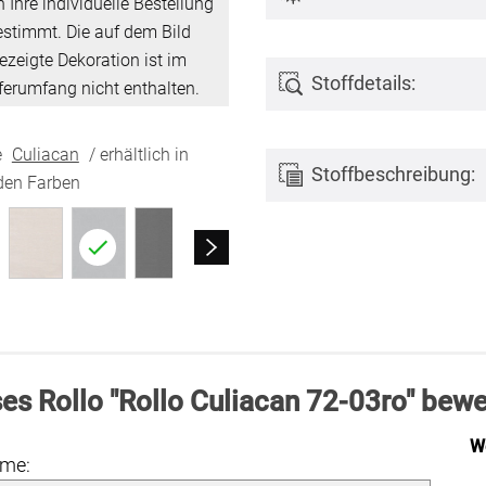
 Ihre individuelle Bestellung
estimmt. Die auf dem Bild
ezeigte Dekoration ist im
Stoffdetails:
ferumfang nicht enthalten.
e
Culiacan
/ erhältlich in
Stoffbeschreibung:
den Farben
es Rollo "Rollo Culiacan 72-03ro" bewe
W
ame: