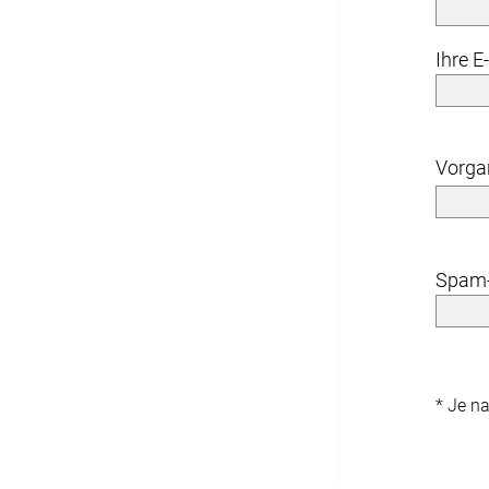
Maßanfertigung
Ihre E
Sonnensegel
Maßanfertigung
Fertiggrößen
Vorg
Balkon Sichtschutz
Maßanfertigung
Spam-
Gardinenstange
Maßanfertigung
* Je n
Fliegengitter
Fliegengitter nach Maß