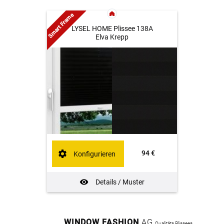
Smart Frame
LYSEL HOME Plissee 138A
Elva Krepp
94 €
Konfigurieren
Details / Muster
WINDOW FASHION
AG
Qualitäts Plissees