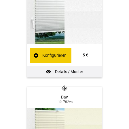
5 €
Konfigurieren
Details / Muster
Day
Life 782vs