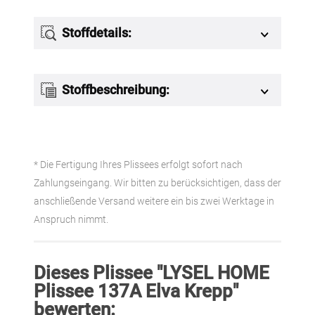
Stoffdetails:
Stoffbeschreibung:
* Die Fertigung Ihres Plissees erfolgt sofort nach
Zahlungseingang. Wir bitten zu berücksichtigen, dass der
anschließende Versand weitere ein bis zwei Werktage in
Anspruch nimmt.
Dieses Plissee "LYSEL HOME
Plissee 137A Elva Krepp"
bewerten: