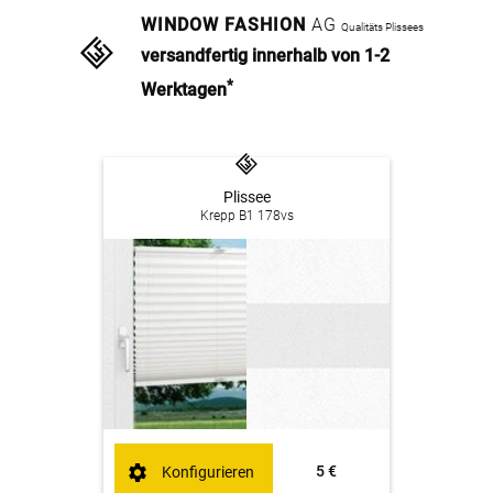
WINDOW FASHION
AG
Qualitäts Plissees
versandfertig innerhalb von 1-2
*
Werktagen
Plissee
Krepp B1 178vs
5 €
Konfigurieren