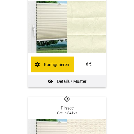
6 €
Konfigurieren
Details / Muster
Plissee
Cetus 841vs