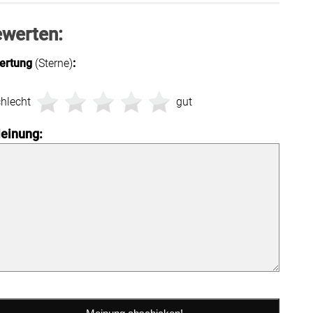
ewerten:
ertung
(Sterne)
:
hlecht
gut
einung: