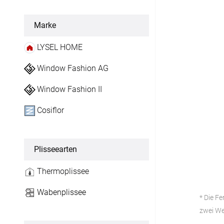
Flächenvorhang
Marke
Maßanfertigung
LYSEL HOME
Fertiggrößen
Window Fashion AG
Window Fashion II
Gardinen
Cosiflor
Lamellenvorhang
Maßanfertigung
Plisseearten
Markisenstoff
Thermoplissee
Maßanfertigung
Wabenplissee
* Die Fe
Tischdecke
zwei We