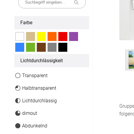
Fertiggrößen
Farbe
Dachfenster Rollo
Raffrollo
Maßanfertigung
Licht­durchlässigkeit
Fertiggrößen
Transparent
Zubehör
Halbtransparent
Lichtdurchlässig
Jalousien
Grupp
Maßanfertigung
dimout
folgen
Abdunkelnd
Fertiggrößen