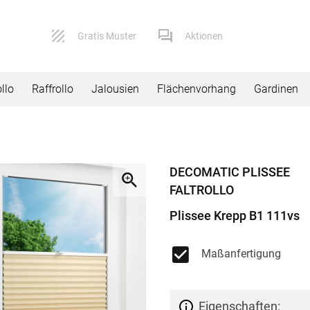
Gratis Muster
Aktionen
llo
Raffrollo
Jalousien
Flächenvorhang
Gardinen
Service
Versand
DECOMATIC PLISSEE
Kontaktformular
Lieferbeding
FALTROLLO
Impressum
Widerruf
Plissee Krepp B1 111vs
AGB
Reklamation
Maßanfertigung
Datenschutz
FAQ
Eigenschaften: