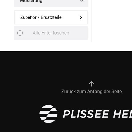
Musterung
Fliegengitter Fenster
Zubehör / Ersatzteile
Fliegengitter Tür
Alle Filter löschen
Kissen
Kissen bestellen
Fensterbilder
Stoffe
Zurück zum Anfang der Seite