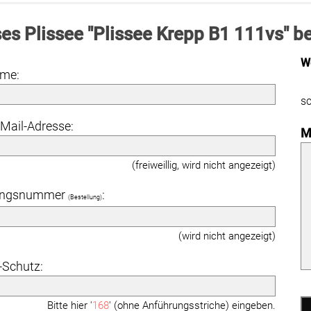
es Plissee "Plissee Krepp B1 111vs" b
W
ame:
sc
-Mail-Adresse:
M
(freiweillig, wird nicht angezeigt)
angsnummer
:
(Bestellung)
(wird nicht angezeigt)
Schutz:
Bitte hier '
168
' (ohne Anführungsstriche) eingeben.