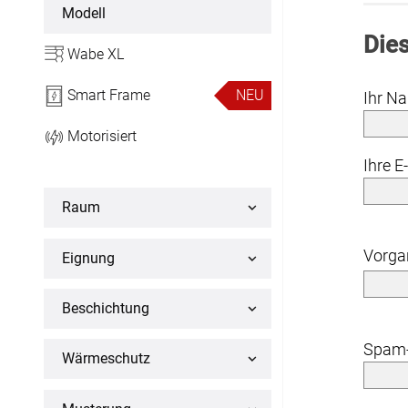
Maßanfertigung
Modell
Dies
Wabe XL
Sonnensegel
Maßanfertigung
Smart Frame
NEU
Ihr N
Fertiggrößen
Motorisiert
Ihre E
Balkon Sichtschutz
Raum
Maßanfertigung
Vorg
Eignung
Gardinenstange
Maßanfertigung
Beschichtung
Spam-
Wärmeschutz
Fliegengitter
Fliegengitter nach Maß