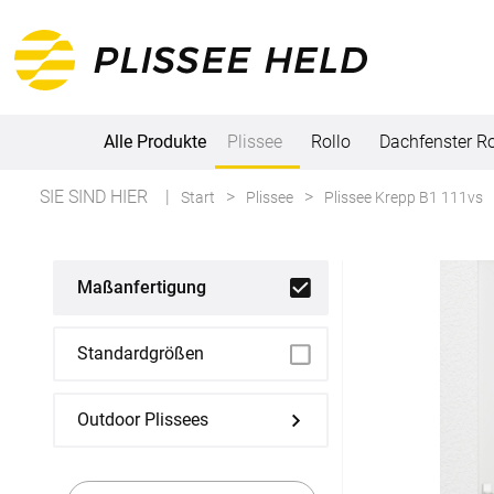
Alle Produkte
Plissee
Rollo
Dachfenster Ro
SIE SIND HIER
Start
Plissee
Plissee Krepp B1 111vs
Alle Produkte
Plissee
Maßanfertigung
Maßanfertigung
Standardgrößen
Fertiggrößen
Outdoor Plissees
Rollo
Maßanfertigung