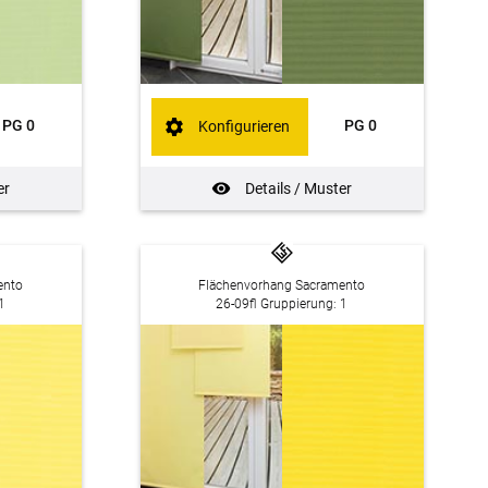
PG 0
PG 0
Konfigurieren
er
Details / Muster
ento
Flächenvorhang Sacramento
1
26-09fl Gruppierung: 1