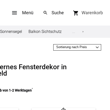
Menü
Warenkorb
Sonnensegel
Balkon Sichtschutz
Gardinenstange
...
Flie
Social Media
ungen
Facebook
ernes Fensterdekor in
eld
Twitter
en
Youtube
*
lb von 1-2 Werktagen
Pinterest