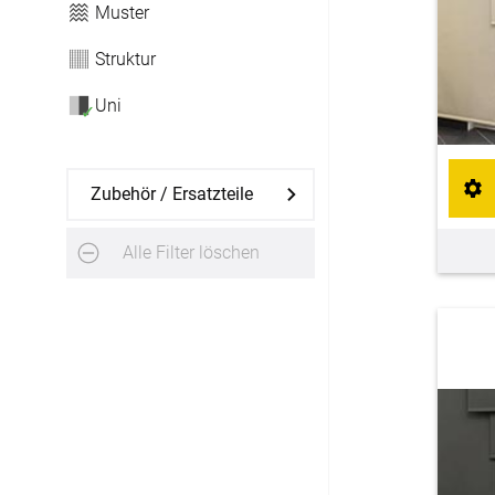
Maßanfertigung
Muster
Struktur
Sonnensegel
Uni
Maßanfertigung
✓
Fertiggrößen
Zubehör / Ersatzteile
Balkon Sichtschutz
Alle Filter löschen
Maßanfertigung
Gardinenstange
Maßanfertigung
Fliegengitter
Fliegengitter nach Maß