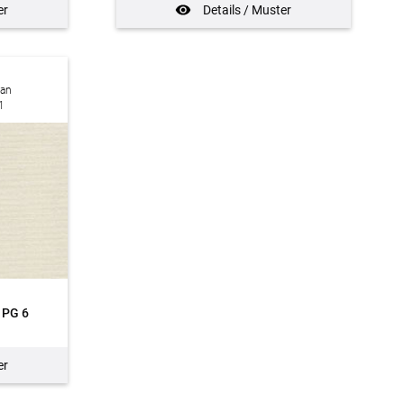
er
Details / Muster
man
1
PG 6
er