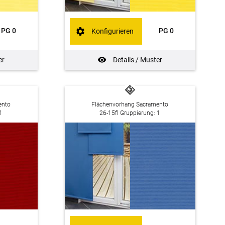
PG 0
PG 0
Konfigurieren
er
Details / Muster
ento
Flächenvorhang Sacramento
1
26-15fl Gruppierung: 1