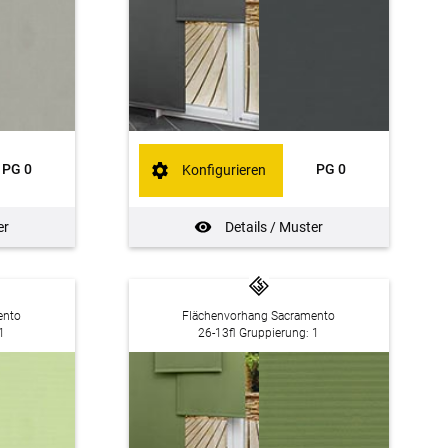
PG 0
PG 0
Konfigurieren
er
Details / Muster
ento
Flächenvorhang Sacramento
1
26-13fl Gruppierung: 1