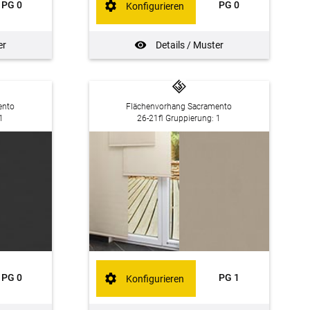
PG 0
PG 0
Konfigurieren
er
Details / Muster
ento
Flächenvorhang Sacramento
1
26-21fl Gruppierung: 1
PG 0
PG 1
Konfigurieren