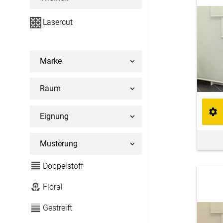
Flächenvorhang
Lasercut
Maßanfertigung
Fertiggrößen
Marke
Raum
Gardinen
Lamellenvorhang
Eignung
Maßanfertigung
Musterung
Markisenstoff
Doppelstoff
Maßanfertigung
Floral
Tischdecke
Gestreift