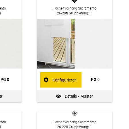
ento
Flächenvorhang Sacramento
1
26-28fl Gruppierung: 1
PG 0
PG 0
Konfigurieren
er
Details / Muster
ento
Flächenvorhang Sacramento
1
26-22fl Gruppierung: 1