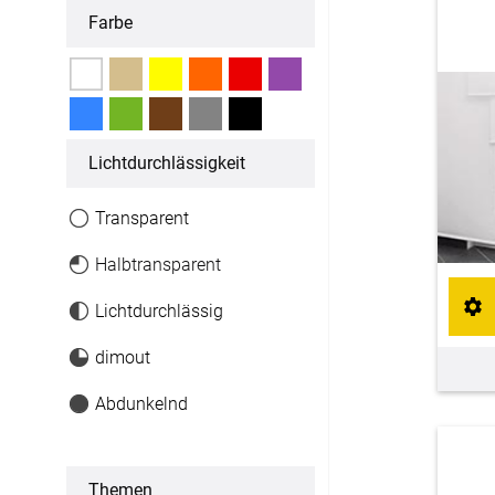
Farbe
Fertiggrößen
Dachfenster Rollo
Raffrollo
Licht­durchlässigkeit
Maßanfertigung
Transparent
Fertiggrößen
Halbtransparent
Zubehör
Lichtdurchlässig
dimout
Jalousien
Abdunkelnd
Maßanfertigung
Fertiggrößen
Themen