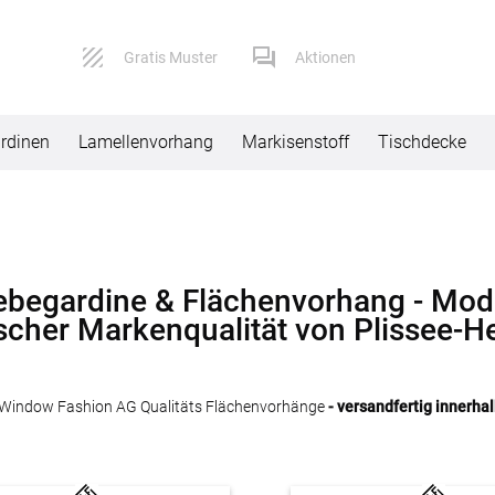
Gratis Muster
Aktionen
rdinen
Lamellenvorhang
Markisenstoff
Tischdecke
Service
Versand
Kontaktformular
Lieferbeding
ebegardine & Flächenvorhang - Mod
scher Markenqualität von Plissee-H
Impressum
Widerruf
AGB
Reklamation
Window Fashion AG Qualitäts Flächenvorhänge
- versandfertig innerha
Datenschutz
FAQ