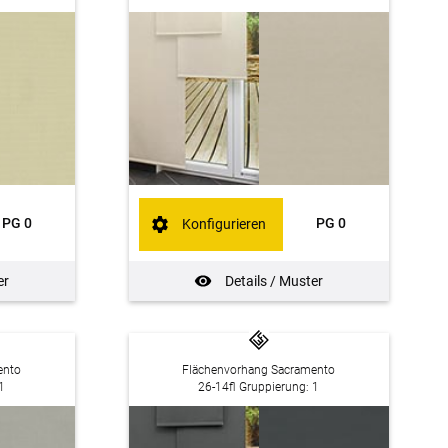
PG 0
PG 0
Konfigurieren
er
Details / Muster
ento
Flächenvorhang Sacramento
1
26-14fl Gruppierung: 1