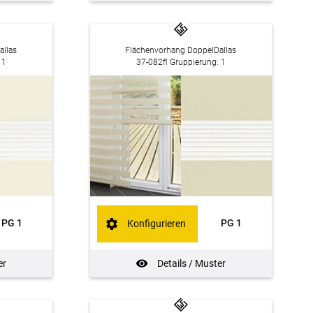
allas
Flächenvorhang DoppelDallas
 1
37-082fl Gruppierung: 1
PG 1
PG 1
Konfigurieren
er
Details / Muster