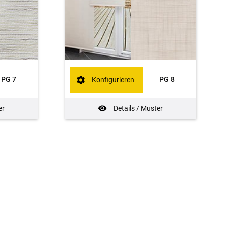
PG 7
PG 8
Konfigurieren
er
Details / Muster