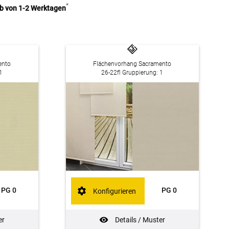
*
lb von 1-2 Werktagen
ento
Flächenvorhang Sacramento
1
26-22fl Gruppierung: 1
PG 0
PG 0
Konfigurieren
er
Details / Muster