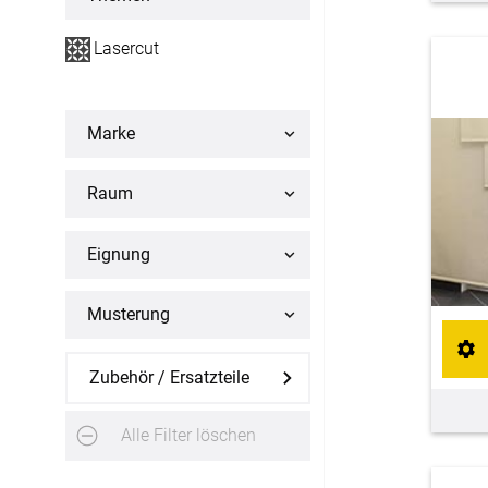
Flächenvorhang
Lasercut
Maßanfertigung
Fertiggrößen
Marke
Raum
Gardinen
Lamellenvorhang
Eignung
Maßanfertigung
Musterung
Markisenstoff
Zubehör / Ersatzteile
Maßanfertigung
Alle Filter löschen
Tischdecke