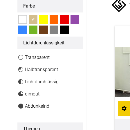
Farbe
Fertiggrößen
✓
Dachfenster Rollo
Raffrollo
Licht­durchlässigkeit
Maßanfertigung
Transparent
Fertiggrößen
Halbtransparent
Zubehör
Lichtdurchlässig
dimout
Jalousien
Abdunkelnd
Maßanfertigung
Fertiggrößen
Themen