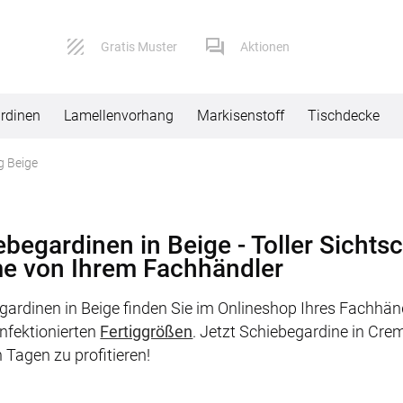
Gratis Muster
Aktionen
rdinen
Lamellenvorhang
Markisenstoff
Tischdecke
g Beige
Service
Versand
Kontaktformular
Lieferbeding
ebegardinen in Beige - Toller Sichts
e von Ihrem Fachhändler
Impressum
Widerruf
gardinen in Beige finden Sie im Onlineshop Ihres Fachhä
AGB
Reklamation
onfektionierten
Fertiggrößen
. Jetzt Schiebegardine in Cre
Datenschutz
 Tagen zu profitieren!
FAQ