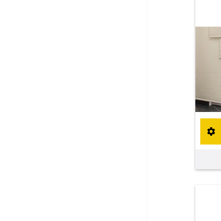
Maßanfertigung
Sonnensegel
Maßanfertigung
Fertiggrößen
Balkon Sichtschutz
Maßanfertigung
Gardinenstange
Maßanfertigung
Fliegengitter
Fliegengitter nach Maß