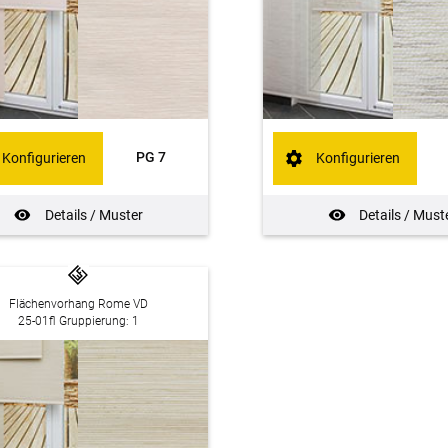
PG 7
Konfigurieren
Konfigurieren
Details / Muster
Details / Must
Flächenvorhang Rome VD
25-01fl Gruppierung: 1