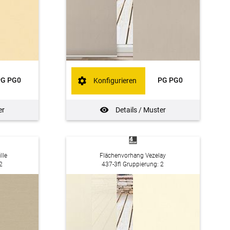
PG PG0
PG PG0
Konfigurieren
er
Details / Muster
lle
Flächenvorhang Vezelay
2
437-3fl Gruppierung: 2