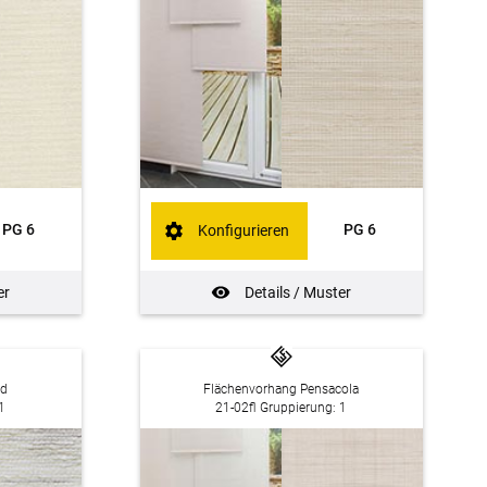
PG 6
PG 6
Konfigurieren
er
Details / Muster
rd
Flächenvorhang Pensacola
1
21-02fl Gruppierung: 1