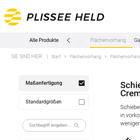
enster Rollo
Alle Produkte
Raffrollo
Jalousien
...
Flächenvorhang
Ga
SIE SIND HIER
Start
Flächenvorhang
Flächenvorhan
Alle Produkte
Plissee
Schi
Maßanfertigung
Crem
Maßanfertigung
Standardgrößen
Schiebe
Fertiggrößen
in vork
wenigen
Rollo
Maßanfertigung