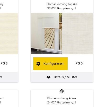
Bay
Flächenvorhang Topeka
1
33-03fl Gruppierung: 1
PG 3
PG 5
Konfigurieren
er
Details / Muster
man
Flächenvorhang Rome
1
24-02fl Gruppierung: 1