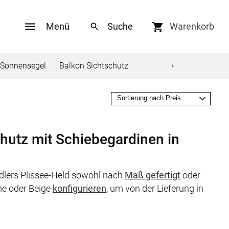
Menü
Warenkorb
Sonnensegel
Balkon Sichtschutz
Gardinenstange
...
Flie
Social Media
ungen
Facebook
chutz mit Schiebegardinen in
Twitter
ndlers Plissee-Held sowohl nach
Maß gefertigt
oder
en
Youtube
me oder Beige
konfigurieren
, um von der Lieferung in
Pinterest