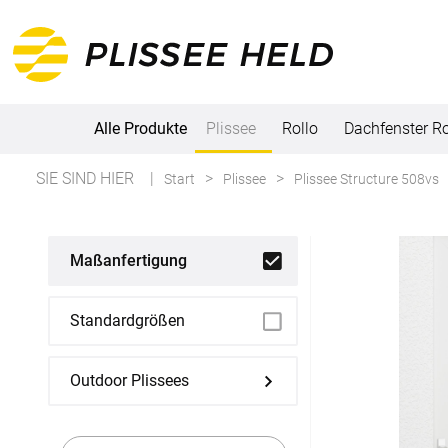
Alle Produkte
Plissee
Rollo
Dachfenster Ro
SIE SIND HIER
Start
Plissee
Plissee Structure 508vs
Alle Produkte
Plissee
Maßanfertigung
Maßanfertigung
Standardgrößen
Fertiggrößen
Outdoor Plissees
Rollo
Maßanfertigung