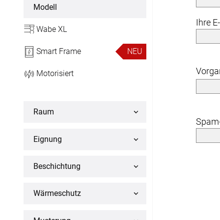
Maßanfertigung
Modell
Ihre E
Wabe XL
Sonnensegel
Maßanfertigung
Smart Frame
NEU
Vorg
Fertiggrößen
Motorisiert
Balkon Sichtschutz
Raum
Maßanfertigung
Spam-
Eignung
Gardinenstange
Maßanfertigung
Beschichtung
Wärmeschutz
Fliegengitter
Fliegengitter nach Maß