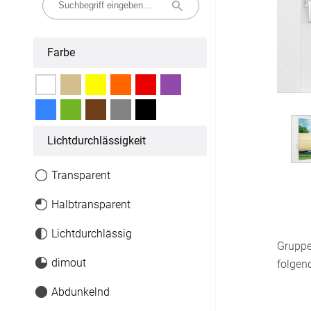
Fertiggrößen
Farbe
Dachfenster Rollo
Raffrollo
Maßanfertigung
Licht­durchlässigkeit
Fertiggrößen
Transparent
Zubehör
Halbtransparent
Lichtdurchlässig
Jalousien
Grupp
Maßanfertigung
dimout
folgen
Abdunkelnd
Fertiggrößen