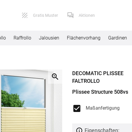
Gratis Muster
Aktionen
llo
Raffrollo
Jalousien
Flächenvorhang
Gardinen
Service
Versand
DECOMATIC PLISSEE
Kontaktformular
Lieferbeding
FALTROLLO
Impressum
Widerruf
Plissee Structure 508vs
AGB
Reklamation
Maßanfertigung
Datenschutz
FAQ
Eigenschaften: