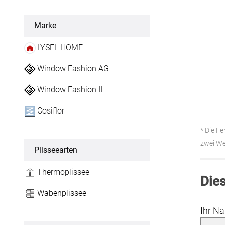
Flächenvorhang
Marke
Maßanfertigung
LYSEL HOME
Fertiggrößen
Window Fashion AG
Window Fashion II
Gardinen
Cosiflor
Lamellenvorhang
* Die Fe
Maßanfertigung
zwei We
Plisseearten
Markisenstoff
Thermoplissee
Dies
Maßanfertigung
Wabenplissee
Tischdecke
Ihr N