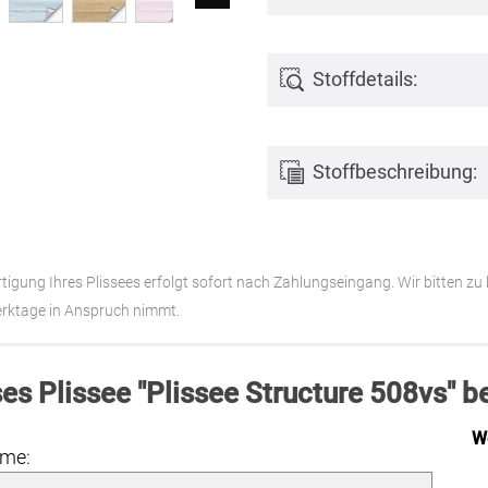
Stoffdetails:
Stoffbeschreibung:
rtigung Ihres Plissees erfolgt sofort nach Zahlungseingang. Wir bitten zu
rktage in Anspruch nimmt.
es Plissee "Plissee Structure 508vs" b
W
ame: