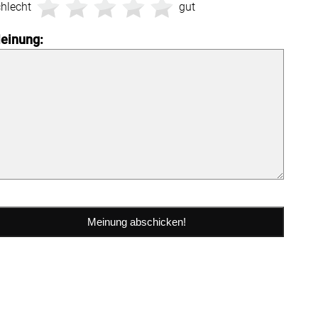
hlecht
gut
einung: