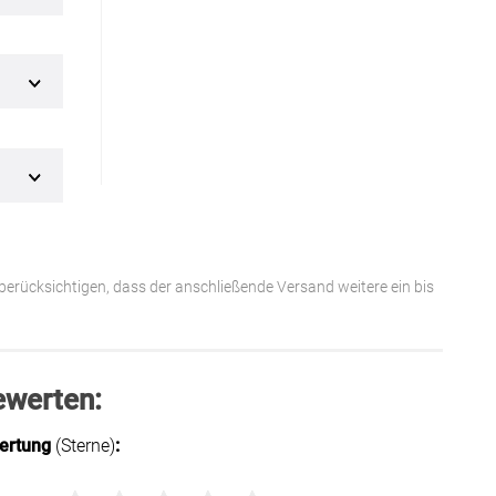
 berücksichtigen, dass der anschließende Versand weitere ein bis
ewerten:
ertung
(Sterne)
: