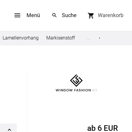
Menü
Warenkorb
Lamellenvorhang
Markisenstoff
Tischdecke
...
Sonnens
Social Media
ungen
Facebook
Twitter
en
Youtube
Pinterest
ab
6
EUR