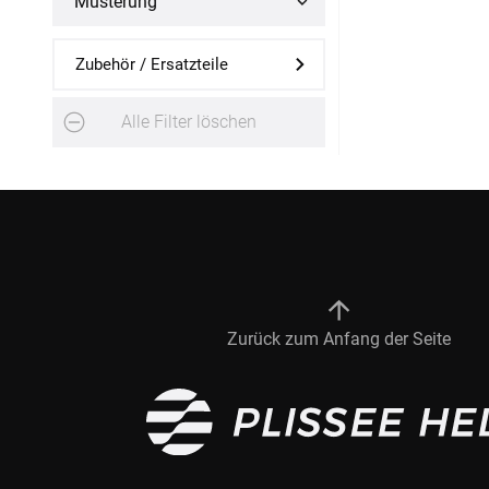
Musterung
Fliegengitter Fenster
Zubehör / Ersatzteile
Fliegengitter Tür
Alle Filter löschen
Kissen
Kissen bestellen
Fensterbilder
Stoffe
Zurück zum Anfang der Seite