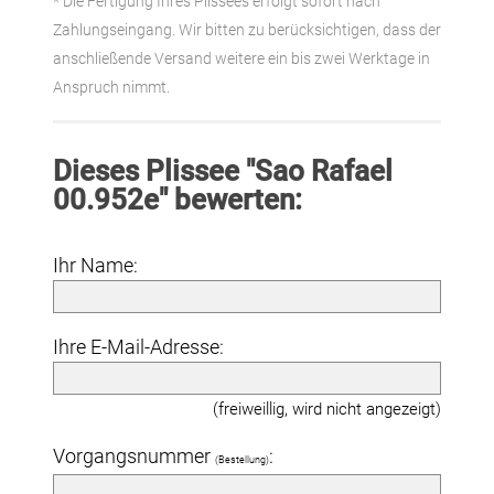
* Die Fertigung Ihres Plissees erfolgt sofort nach
Zahlungseingang. Wir bitten zu berücksichtigen, dass der
anschließende Versand weitere ein bis zwei Werktage in
Anspruch nimmt.
Dieses Plissee "Sao Rafael
00.952e" bewerten:
Ihr Name:
Ihre E-Mail-Adresse:
(freiweillig, wird nicht angezeigt)
Vorgangsnummer
:
(Bestellung)