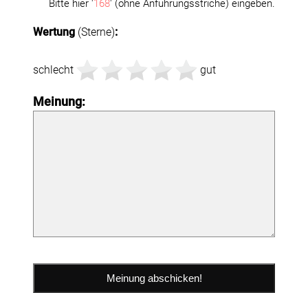
Bitte hier '
168
' (ohne Anführungsstriche) eingeben.
Wertung
(Sterne)
:
schlecht
gut
Meinung: