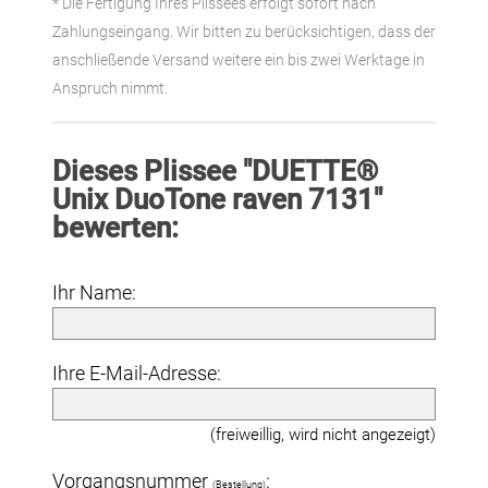
* Die Fertigung Ihres Plissees erfolgt sofort nach
Zahlungseingang. Wir bitten zu berücksichtigen, dass der
anschließende Versand weitere ein bis zwei Werktage in
Anspruch nimmt.
Dieses Plissee "DUETTE®
Unix DuoTone raven 7131"
bewerten:
Ihr Name:
Ihre E-Mail-Adresse:
(freiweillig, wird nicht angezeigt)
Vorgangsnummer
:
(Bestellung)